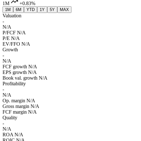
1M
+0.83%
1M
6M
YTD
1Y
5Y
MAX
Valuation
-
N/A
P/FCF
N/A
P/E
N/A
EV/FFO
N/A
Growth
-
N/A
FCF growth
N/A
EPS growth
N/A
Book val. growth
N/A
Profitability
-
N/A
Op. margin
N/A
Gross margin
N/A
FCF margin
N/A
Quality
-
N/A
ROA
N/A
ROIC
N/A