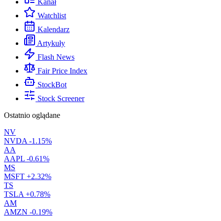
Kanał
Watchlist
Kalendarz
Artykuły
Flash News
Fair Price Index
StockBot
Stock Screener
Ostatnio oglądane
NV
NVDA
-1.15%
AA
AAPL
-0.61%
MS
MSFT
+2.32%
TS
TSLA
+0.78%
AM
AMZN
-0.19%