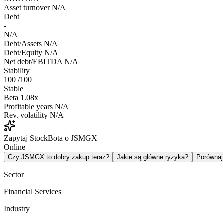
Asset turnover
N/A
Debt
-
N/A
Debt/Assets
N/A
Debt/Equity
N/A
Net debt/EBITDA
N/A
Stability
100
/100
Stable
Beta
1.08x
Profitable years
N/A
Rev. volatility
N/A
Zapytaj StockBota o JSMGX
Online
Czy JSMGX to dobry zakup teraz?
Jakie są główne ryzyka?
Porówna
Sector
Financial Services
Industry