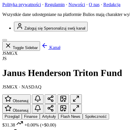
Polityka prywatności
·
Regulamin
·
Nowości
·
O nas
·
Redakcja
Wszystkie dane udostępniane na platformie Bulios mają charakter wy
Zaloguj się
Spersonalizuj swój kanał
Kanał
Toggle Sidebar
JSMGX
JS
Janus Henderson Triton Fund
JSMGX · NASDAQ
Obserwuj
Obserwuj
Przegląd
Finanse
Artykuły
Flash News
Społeczność
$31.38
+0.00%
(+$0.00)