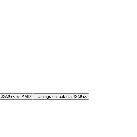
j JSMGX vs AMD
Earnings outlook dla JSMGX