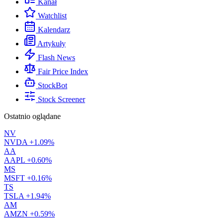
Kanał
Watchlist
Kalendarz
Artykuły
Flash News
Fair Price Index
StockBot
Stock Screener
Ostatnio oglądane
NV
NVDA
+1.09%
AA
AAPL
+0.60%
MS
MSFT
+0.16%
TS
TSLA
+1.94%
AM
AMZN
+0.59%