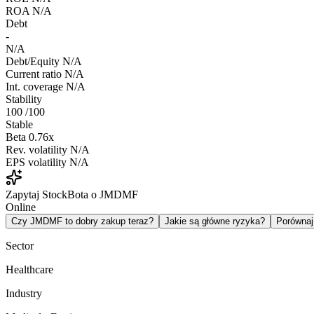
ROA
N/A
Debt
-
N/A
Debt/Equity
N/A
Current ratio
N/A
Int. coverage
N/A
Stability
100
/100
Stable
Beta
0.76x
Rev. volatility
N/A
EPS volatility
N/A
Zapytaj StockBota o JMDMF
Online
Czy JMDMF to dobry zakup teraz?
Jakie są główne ryzyka?
Porówna
Sector
Healthcare
Industry