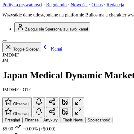
Polityka prywatności
·
Regulamin
·
Nowości
·
O nas
·
Redakcja
Wszystkie dane udostępniane na platformie Bulios mają charakter wy
Zaloguj się
Spersonalizuj swój kanał
Kanał
Toggle Sidebar
JMDMF
JM
Japan Medical Dynamic Marketi
JMDMF · OTC
Obserwuj
Obserwuj
Przegląd
Finanse
Artykuły
Flash News
Społeczność
$5.00
+0.00%
(+$0.00)