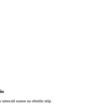
iu
u umocnił szanse na obniżki stóp.