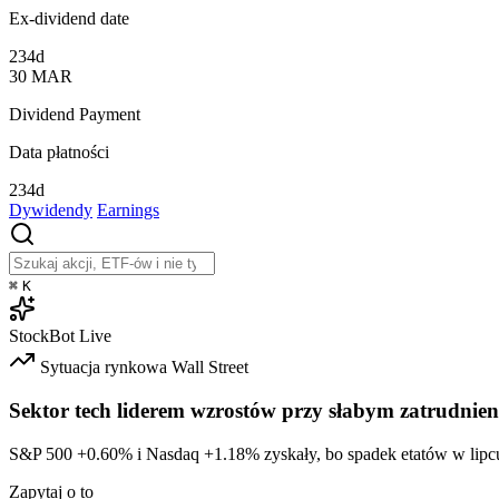
Ex-dividend date
234d
30
MAR
Dividend Payment
Data płatności
234d
Dywidendy
Earnings
⌘
K
StockBot
Live
Sytuacja rynkowa
Wall Street
Sektor tech liderem wzrostów przy słabym zatrudnien
S&P 500
+0.60%
i Nasdaq
+1.18%
zyskały, bo spadek etatów w lipc
Zapytaj o to