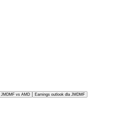
j JMDMF vs AMD
Earnings outlook dla JMDMF