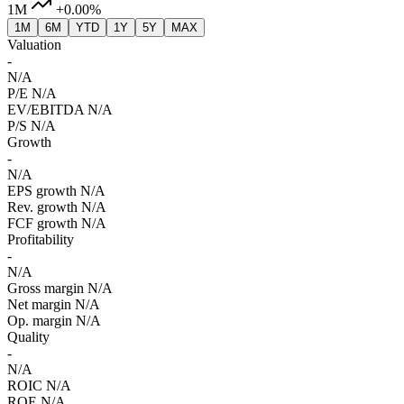
1M
+0.00%
1M
6M
YTD
1Y
5Y
MAX
Valuation
-
N/A
P/E
N/A
EV/EBITDA
N/A
P/S
N/A
Growth
-
N/A
EPS growth
N/A
Rev. growth
N/A
FCF growth
N/A
Profitability
-
N/A
Gross margin
N/A
Net margin
N/A
Op. margin
N/A
Quality
-
N/A
ROIC
N/A
ROE
N/A