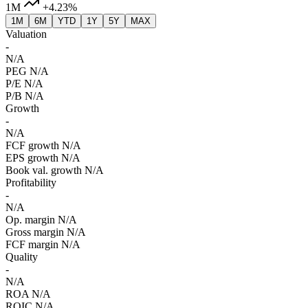
1M
+4.23%
1M
6M
YTD
1Y
5Y
MAX
Valuation
-
N/A
PEG
N/A
P/E
N/A
P/B
N/A
Growth
-
N/A
FCF growth
N/A
EPS growth
N/A
Book val. growth
N/A
Profitability
-
N/A
Op. margin
N/A
Gross margin
N/A
FCF margin
N/A
Quality
-
N/A
ROA
N/A
ROIC
N/A