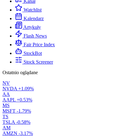
Kanał
Watchlist
Kalendarz
Artykuły
Flash News
Fair Price Index
StockBot
Stock Screener
Ostatnio oglądane
NV
NVDA
+1.09%
AA
AAPL
+0.53%
MS
MSFT
-1.79%
TS
TSLA
-0.58%
AM
AMZN
-3.17%