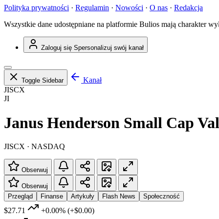
Polityka prywatności
·
Regulamin
·
Nowości
·
O nas
·
Redakcja
Wszystkie dane udostępniane na platformie Bulios mają charakter wy
Zaloguj się
Spersonalizuj swój kanał
Kanał
Toggle Sidebar
JISCX
JI
Janus Henderson Small Cap Va
JISCX · NASDAQ
Obserwuj
Obserwuj
Przegląd
Finanse
Artykuły
Flash News
Społeczność
$27.71
+0.00%
(+$0.00)