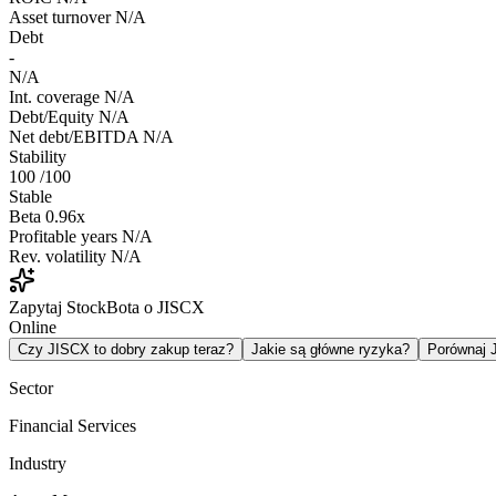
Asset turnover
N/A
Debt
-
N/A
Int. coverage
N/A
Debt/Equity
N/A
Net debt/EBITDA
N/A
Stability
100
/100
Stable
Beta
0.96x
Profitable years
N/A
Rev. volatility
N/A
Zapytaj StockBota o JISCX
Online
Czy JISCX to dobry zakup teraz?
Jakie są główne ryzyka?
Porównaj
Sector
Financial Services
Industry