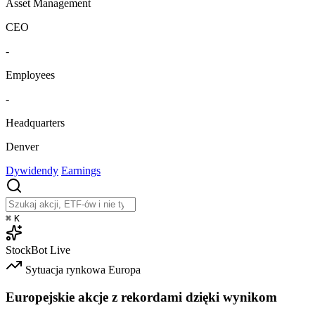
Asset Management
CEO
-
Employees
-
Headquarters
Denver
Dywidendy
Earnings
⌘
K
StockBot
Live
Sytuacja rynkowa
Europa
Europejskie akcje z rekordami dzięki wynikom