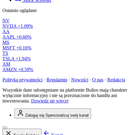
Stock Screener
Ostatnio oglądane
NV
NVDA
+1.09%
AA
AAPL
+0.60%
MS
MSFT
+0.16%
TS
TSLA
+1.94%
AM
AMZN
+0.59%
Polityka prywatności
·
Regulamin
·
Nowości
·
O nas
·
Redakcja
Wszystkie dane udostępniane na platformie Bulios mają charakter
wyłącznie informacyjny i nie są przeznaczone do handlu ani
inwestowania.
Dowiedz się więcej
Zaloguj się
Spersonalizuj swój kanał