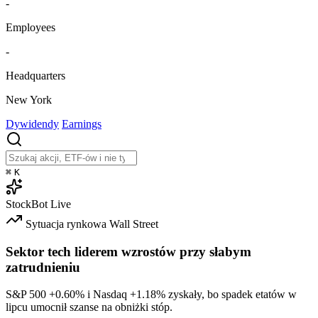
-
Employees
-
Headquarters
New York
Dywidendy
Earnings
⌘
K
StockBot
Live
Sytuacja rynkowa
Wall Street
Sektor tech liderem wzrostów przy słabym
zatrudnieniu
S&P 500
+0.60%
i Nasdaq
+1.18%
zyskały, bo spadek etatów w
lipcu umocnił szanse na obniżki stóp.