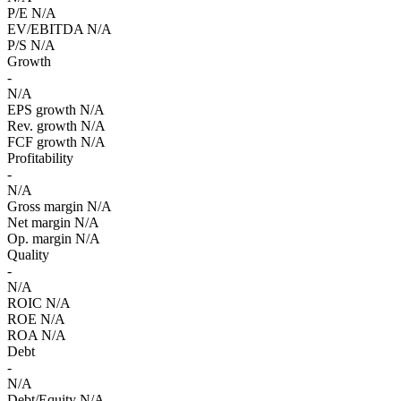
P/E
N/A
EV/EBITDA
N/A
P/S
N/A
Growth
-
N/A
EPS growth
N/A
Rev. growth
N/A
FCF growth
N/A
Profitability
-
N/A
Gross margin
N/A
Net margin
N/A
Op. margin
N/A
Quality
-
N/A
ROIC
N/A
ROE
N/A
ROA
N/A
Debt
-
N/A
Debt/Equity
N/A