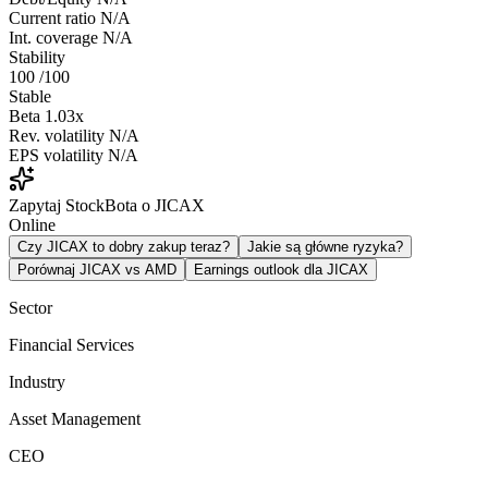
Current ratio
N/A
Int. coverage
N/A
Stability
100
/100
Stable
Beta
1.03x
Rev. volatility
N/A
EPS volatility
N/A
Zapytaj StockBota o JICAX
Online
Czy JICAX to dobry zakup teraz?
Jakie są główne ryzyka?
Porównaj JICAX vs AMD
Earnings outlook dla JICAX
Sector
Financial Services
Industry
Asset Management
CEO