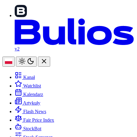
v2
Kanał
Watchlist
Kalendarz
Artykuły
Flash News
Fair Price Index
StockBot