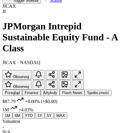
Kanał
Toggle Sidebar
JICAX
JI
JPMorgan Intrepid
Sustainable Equity Fund - A
Class
JICAX · NASDAQ
Obserwuj
Obserwuj
Przegląd
Finanse
Artykuły
Flash News
Społeczność
$87.79
+0.00%
(+$0.00)
1M
+4.03%
1M
6M
YTD
1Y
5Y
MAX
Valuation
-
N/A