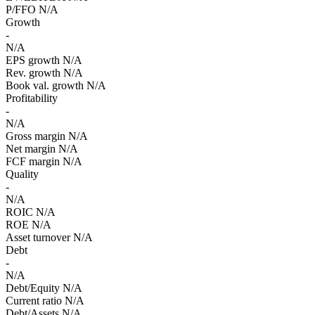
P/FFO
N/A
Growth
-
N/A
EPS growth
N/A
Rev. growth
N/A
Book val. growth
N/A
Profitability
-
N/A
Gross margin
N/A
Net margin
N/A
FCF margin
N/A
Quality
-
N/A
ROIC
N/A
ROE
N/A
Asset turnover
N/A
Debt
-
N/A
Debt/Equity
N/A
Current ratio
N/A
Debt/Assets
N/A