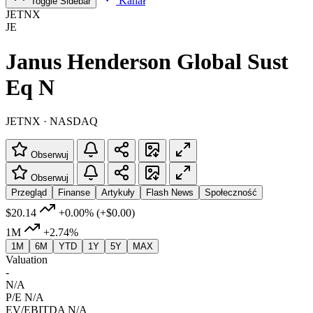
Kanał
Toggle Sidebar
JETNX
JE
Janus Henderson Global Sust
Eq N
JETNX · NASDAQ
Obserwuj
Obserwuj
Przegląd
Finanse
Artykuły
Flash News
Społeczność
$20.14
+0.00%
(+$0.00)
1M
+2.74%
1M
6M
YTD
1Y
5Y
MAX
Valuation
-
N/A
P/E
N/A
EV/EBITDA
N/A