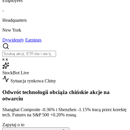
Employees
-
Headquarters
New York
Dywidendy
Earnings
⌘
K
StockBot
Live
Sytuacja rynkowa
Chiny
Odwrót technologii obciąża chińskie akcje na
otwarciu
Shanghai Composite
-0.36%
i Shenzhen
-1.15%
tracą przez korektę
tech. Futures na S&P 500
+0.20%
rosną.
Zapytaj o to