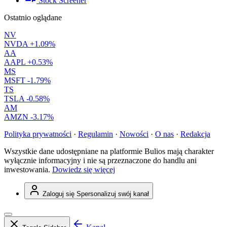
Stock Screener
Ostatnio oglądane
NV
NVDA
+1.09%
AA
AAPL
+0.53%
MS
MSFT
-1.79%
TS
TSLA
-0.58%
AM
AMZN
-3.17%
Polityka prywatności
·
Regulamin
·
Nowości
·
O nas
·
Redakcja
Wszystkie dane udostępniane na platformie Bulios mają charakter
wyłącznie informacyjny i nie są przeznaczone do handlu ani
inwestowania.
Dowiedz się więcej
Zaloguj się
Spersonalizuj swój kanał