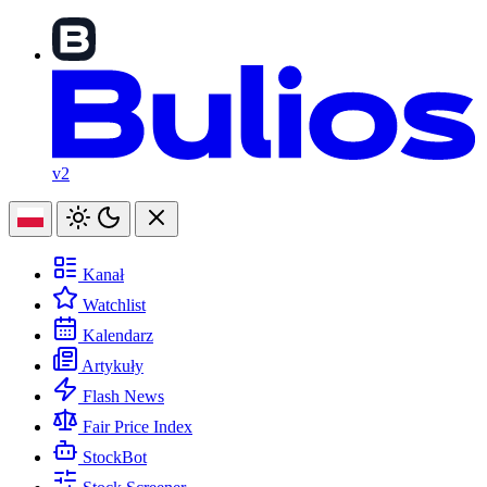
v2
Kanał
Watchlist
Kalendarz
Artykuły
Flash News
Fair Price Index
StockBot