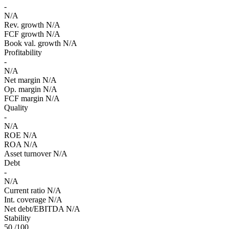
-
N/A
Rev. growth
N/A
FCF growth
N/A
Book val. growth
N/A
Profitability
-
N/A
Net margin
N/A
Op. margin
N/A
FCF margin
N/A
Quality
-
N/A
ROE
N/A
ROA
N/A
Asset turnover
N/A
Debt
-
N/A
Current ratio
N/A
Int. coverage
N/A
Net debt/EBITDA
N/A
Stability
50
/100