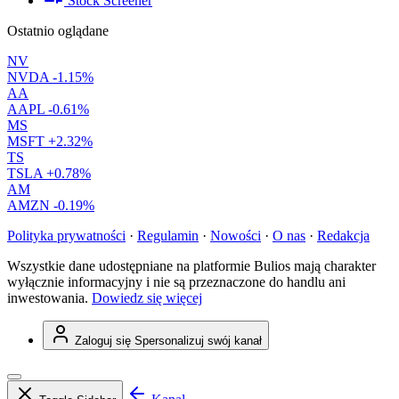
Stock Screener
Ostatnio oglądane
NV
NVDA
-1.15%
AA
AAPL
-0.61%
MS
MSFT
+2.32%
TS
TSLA
+0.78%
AM
AMZN
-0.19%
Polityka prywatności
·
Regulamin
·
Nowości
·
O nas
·
Redakcja
Wszystkie dane udostępniane na platformie Bulios mają charakter
wyłącznie informacyjny i nie są przeznaczone do handlu ani
inwestowania.
Dowiedz się więcej
Zaloguj się
Spersonalizuj swój kanał