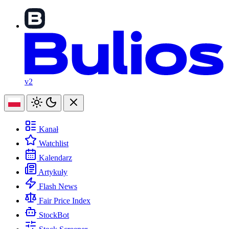
v2
Kanał
Watchlist
Kalendarz
Artykuły
Flash News
Fair Price Index
StockBot