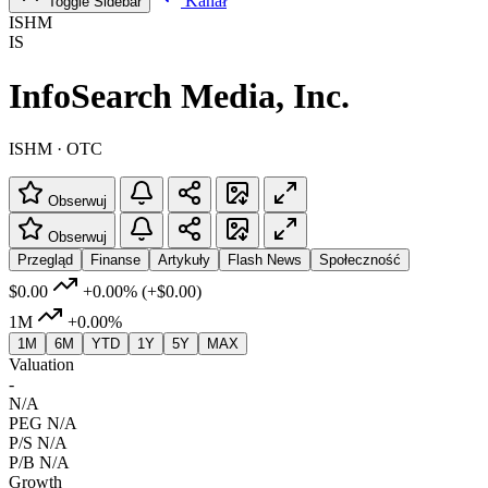
Kanał
Toggle Sidebar
ISHM
IS
InfoSearch Media, Inc.
ISHM · OTC
Obserwuj
Obserwuj
Przegląd
Finanse
Artykuły
Flash News
Społeczność
$0.00
+0.00%
(+$0.00)
1M
+0.00%
1M
6M
YTD
1Y
5Y
MAX
Valuation
-
N/A
PEG
N/A
P/S
N/A
P/B
N/A
Growth