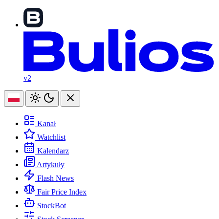
v2
Kanał
Watchlist
Kalendarz
Artykuły
Flash News
Fair Price Index
StockBot