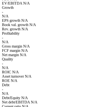
EV/EBITDA
N/A
Growth
-
N/A
EPS growth
N/A
Book val. growth
N/A
Rev. growth
N/A
Profitability
-
N/A
Gross margin
N/A
FCF margin
N/A
Net margin
N/A
Quality
-
N/A
ROIC
N/A
Asset turnover
N/A
ROE
N/A
Debt
-
N/A
Debt/Equity
N/A
Net debt/EBITDA
N/A
Current ratio
N/A