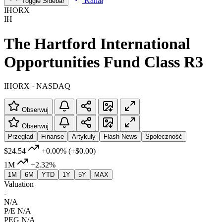
Kanał
Toggle Sidebar
IHORX
IH
The Hartford International
Opportunities Fund Class R3
IHORX · NASDAQ
Obserwuj
Obserwuj
Przegląd
Finanse
Artykuły
Flash News
Społeczność
$24.54
+0.00%
(+$0.00)
1M
+2.32%
1M
6M
YTD
1Y
5Y
MAX
Valuation
-
N/A
P/E
N/A
PEG
N/A