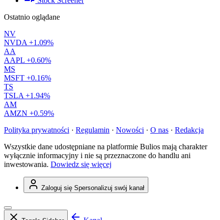
Stock Screener
Ostatnio oglądane
NV
NVDA
+1.09%
AA
AAPL
+0.60%
MS
MSFT
+0.16%
TS
TSLA
+1.94%
AM
AMZN
+0.59%
Polityka prywatności
·
Regulamin
·
Nowości
·
O nas
·
Redakcja
Wszystkie dane udostępniane na platformie Bulios mają charakter
wyłącznie informacyjny i nie są przeznaczone do handlu ani
inwestowania.
Dowiedz się więcej
Zaloguj się
Spersonalizuj swój kanał