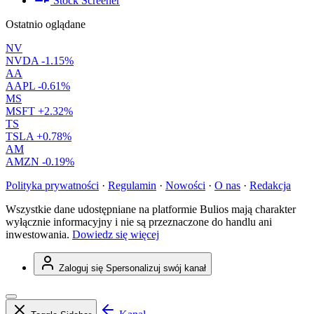
Stock Screener
Ostatnio oglądane
NV
NVDA
-1.15%
AA
AAPL
-0.61%
MS
MSFT
+2.32%
TS
TSLA
+0.78%
AM
AMZN
-0.19%
Polityka prywatności
·
Regulamin
·
Nowości
·
O nas
·
Redakcja
Wszystkie dane udostępniane na platformie Bulios mają charakter
wyłącznie informacyjny i nie są przeznaczone do handlu ani
inwestowania.
Dowiedz się więcej
Zaloguj się
Spersonalizuj swój kanał