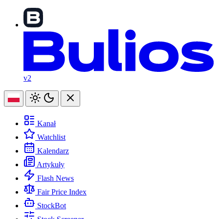
v2
Kanał
Watchlist
Kalendarz
Artykuły
Flash News
Fair Price Index
StockBot