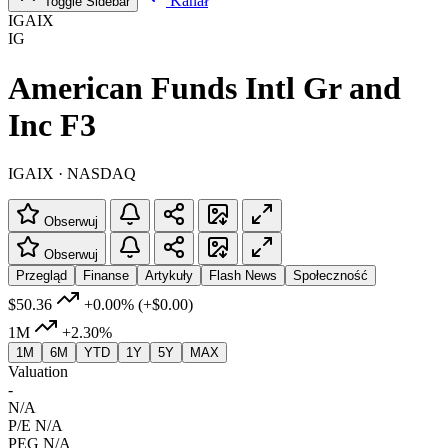
Kanał
Toggle Sidebar
IGAIX
IG
American Funds Intl Gr and
Inc F3
IGAIX · NASDAQ
Obserwuj
Obserwuj
Przegląd
Finanse
Artykuły
Flash News
Społeczność
$50.36
+0.00%
(+$0.00)
1M
+2.30%
1M
6M
YTD
1Y
5Y
MAX
Valuation
-
N/A
P/E
N/A
PEG
N/A