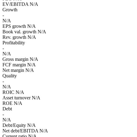
EV/EBITDA
N/A
Growth
-
N/A
EPS growth
N/A
Book val. growth
N/A
Rev. growth
N/A
Profitability
-
N/A
Gross margin
N/A
FCF margin
N/A
Net margin
N/A
Quality
-
N/A
ROIC
N/A
Asset turnover
N/A
ROE
N/A
Debt
-
N/A
Debt/Equity
N/A
Net debt/EBITDA
N/A
Current ratio
N/A