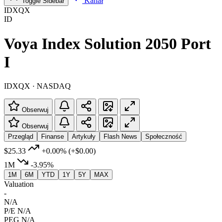
Kanał
Toggle Sidebar
IDXQX
ID
Voya Index Solution 2050 Port
I
IDXQX · NASDAQ
Obserwuj
Obserwuj
Przegląd
Finanse
Artykuły
Flash News
Społeczność
$25.33
+0.00%
(+$0.00)
1M
-3.95%
1M
6M
YTD
1Y
5Y
MAX
Valuation
-
N/A
P/E
N/A
PEG
N/A