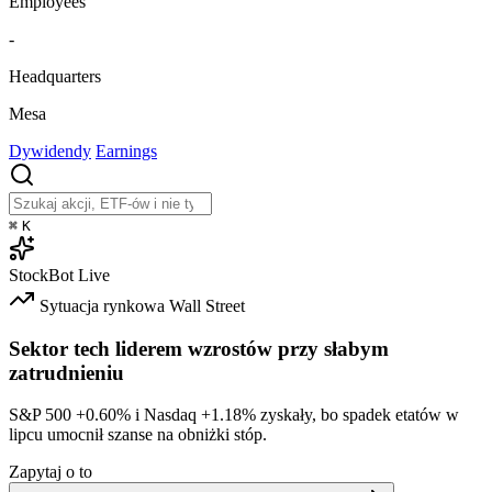
Employees
-
Headquarters
Mesa
Dywidendy
Earnings
⌘
K
StockBot
Live
Sytuacja rynkowa
Wall Street
Sektor tech liderem wzrostów przy słabym
zatrudnieniu
S&P 500
+0.60%
i Nasdaq
+1.18%
zyskały, bo spadek etatów w
lipcu umocnił szanse na obniżki stóp.
Zapytaj o to