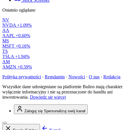
Stock Screener
Ostatnio oglądane
NV
NVDA
+1.09%
AA
AAPL
+0.60%
MS
MSFT
+0.16%
TS
TSLA
+1.94%
AM
AMZN
+0.59%
Polityka prywatności
·
Regulamin
·
Nowości
·
O nas
·
Redakcja
Wszystkie dane udostępniane na platformie Bulios mają charakter
wyłącznie informacyjny i nie są przeznaczone do handlu ani
inwestowania.
Dowiedz się więcej
Zaloguj się
Spersonalizuj swój kanał