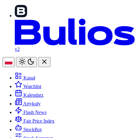
v2
Kanał
Watchlist
Kalendarz
Artykuły
Flash News
Fair Price Index
StockBot