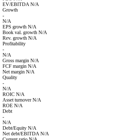
EV/EBITDA
N/A
Growth
-
N/A
EPS growth
N/A
Book val. growth
N/A
Rev. growth
N/A
Profitability
-
N/A
Gross margin
N/A
FCF margin
N/A
Net margin
N/A
Quality
-
N/A
ROIC
N/A
Asset turnover
N/A
ROE
N/A
Debt
-
N/A
Debt/Equity
N/A
Net debt/EBITDA
N/A
Current ratio
N/A