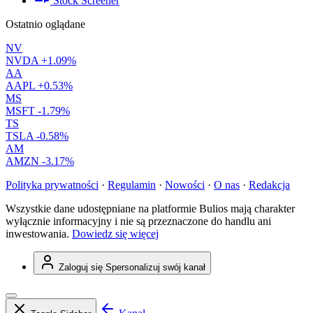
Stock Screener
Ostatnio oglądane
NV
NVDA
+1.09%
AA
AAPL
+0.53%
MS
MSFT
-1.79%
TS
TSLA
-0.58%
AM
AMZN
-3.17%
Polityka prywatności
·
Regulamin
·
Nowości
·
O nas
·
Redakcja
Wszystkie dane udostępniane na platformie Bulios mają charakter
wyłącznie informacyjny i nie są przeznaczone do handlu ani
inwestowania.
Dowiedz się więcej
Zaloguj się
Spersonalizuj swój kanał