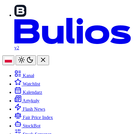
v2
Kanał
Watchlist
Kalendarz
Artykuły
Flash News
Fair Price Index
StockBot