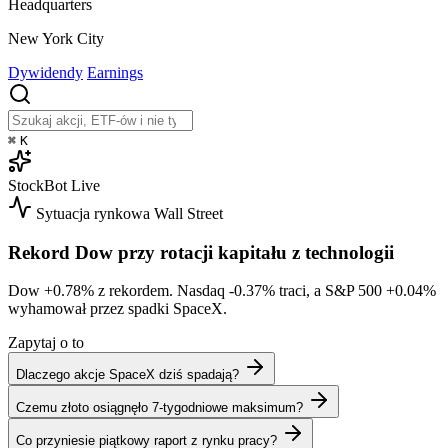
Headquarters
New York City
Dywidendy
Earnings
⌘
K
StockBot
Live
Sytuacja rynkowa
Wall Street
Rekord Dow przy rotacji kapitału z technologii
Dow
+0.78%
z rekordem. Nasdaq
-0.37%
traci, a S&P 500
+0.04%
wyhamował przez spadki SpaceX.
Zapytaj o to
Dlaczego akcje SpaceX dziś spadają?
Czemu złoto osiągnęło 7-tygodniowe maksimum?
Co przyniesie piątkowy raport z rynku pracy?