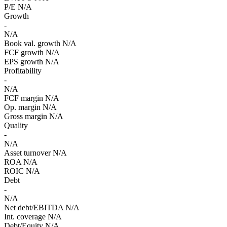
P/E
N/A
Growth
-
N/A
Book val. growth
N/A
FCF growth
N/A
EPS growth
N/A
Profitability
-
N/A
FCF margin
N/A
Op. margin
N/A
Gross margin
N/A
Quality
-
N/A
Asset turnover
N/A
ROA
N/A
ROIC
N/A
Debt
-
N/A
Net debt/EBITDA
N/A
Int. coverage
N/A
Debt/Equity
N/A