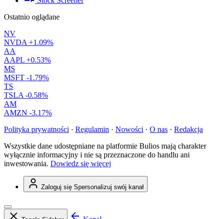
Stock Screener
Ostatnio oglądane
NV
NVDA
+1.09%
AA
AAPL
+0.53%
MS
MSFT
-1.79%
TS
TSLA
-0.58%
AM
AMZN
-3.17%
Polityka prywatności
·
Regulamin
·
Nowości
·
O nas
·
Redakcja
Wszystkie dane udostępniane na platformie Bulios mają charakter
wyłącznie informacyjny i nie są przeznaczone do handlu ani
inwestowania.
Dowiedz się więcej
Zaloguj się
Spersonalizuj swój kanał