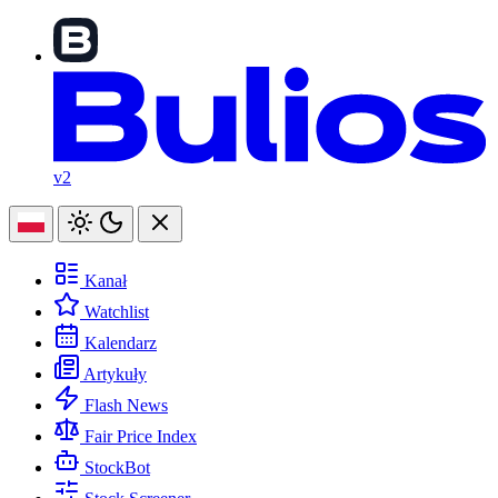
v2
Kanał
Watchlist
Kalendarz
Artykuły
Flash News
Fair Price Index
StockBot