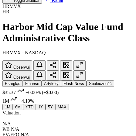
Kanał
Toggle Sidebar
HRMVX
HR
Harbor Mid Cap Value Fund
Administrative Class
HRMVX · NASDAQ
Obserwuj
Obserwuj
Przegląd
Finanse
Artykuły
Flash News
Społeczność
$35.37
+0.00%
(+$0.00)
1M
+4.19%
1M
6M
YTD
1Y
5Y
MAX
Valuation
-
N/A
P/B
N/A
EV/FFO
N/A