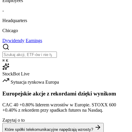
Employees
-
Headquarters
Chicago
Dywidendy
Earnings
⌘
K
StockBot
Live
Sytuacja rynkowa
Europa
Europejskie akcje z rekordami dzięki wynikom
CAC 40
+0.80%
liderem wzrostów w Europie. STOXX 600
+0.40%
z rekordem przy spadkach futures na Nasdaq.
Zapytaj o to
Które spółki telekomunikacyjne napędzają wzrosty?