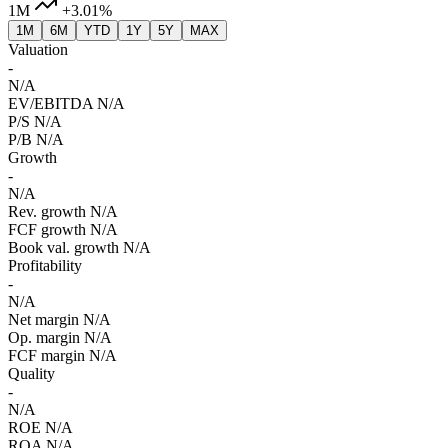
1M
+3.01%
1M
6M
YTD
1Y
5Y
MAX
Valuation
-
N/A
EV/EBITDA
N/A
P/S
N/A
P/B
N/A
Growth
-
N/A
Rev. growth
N/A
FCF growth
N/A
Book val. growth
N/A
Profitability
-
N/A
Net margin
N/A
Op. margin
N/A
FCF margin
N/A
Quality
-
N/A
ROE
N/A
ROA
N/A