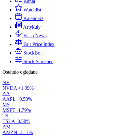
Kanał
Watchlist
Kalendarz
Artykuły
Flash News
Fair Price Index
StockBot
Stock Screener
Ostatnio oglądane
NV
NVDA
+1.09%
AA
AAPL
+0.53%
MS
MSFT
-1.79%
TS
TSLA
-0.58%
AM
AMZN
-3.17%