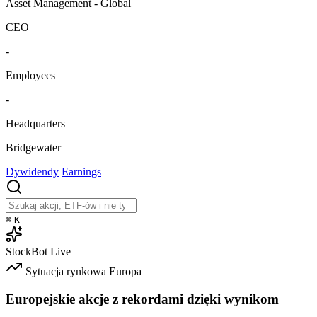
Asset Management - Global
CEO
-
Employees
-
Headquarters
Bridgewater
Dywidendy
Earnings
⌘
K
StockBot
Live
Sytuacja rynkowa
Europa
Europejskie akcje z rekordami dzięki wynikom