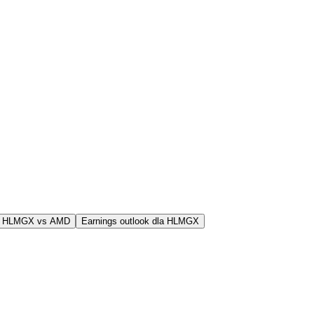
j HLMGX vs AMD
Earnings outlook dla HLMGX