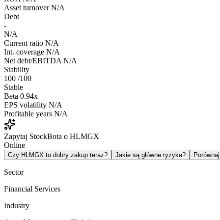
Asset turnover
N/A
Debt
-
N/A
Current ratio
N/A
Int. coverage
N/A
Net debt/EBITDA
N/A
Stability
100
/100
Stable
Beta
0.94x
EPS volatility
N/A
Profitable years
N/A
Zapytaj StockBota o HLMGX
Online
Czy HLMGX to dobry zakup teraz?
Jakie są główne ryzyka?
Porówna
Sector
Financial Services
Industry