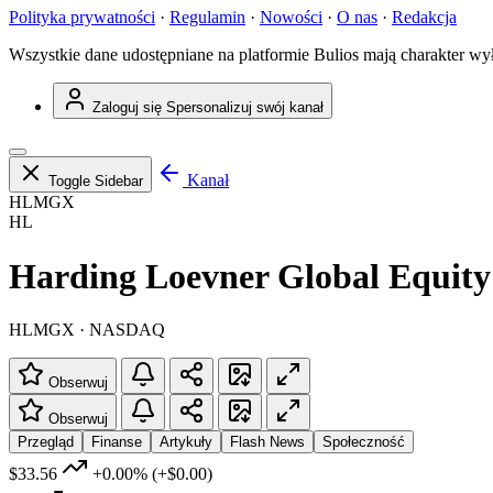
Polityka prywatności
·
Regulamin
·
Nowości
·
O nas
·
Redakcja
Wszystkie dane udostępniane na platformie Bulios mają charakter wy
Zaloguj się
Spersonalizuj swój kanał
Kanał
Toggle Sidebar
HLMGX
HL
Harding Loevner Global Equity 
HLMGX · NASDAQ
Obserwuj
Obserwuj
Przegląd
Finanse
Artykuły
Flash News
Społeczność
$33.56
+0.00%
(+$0.00)