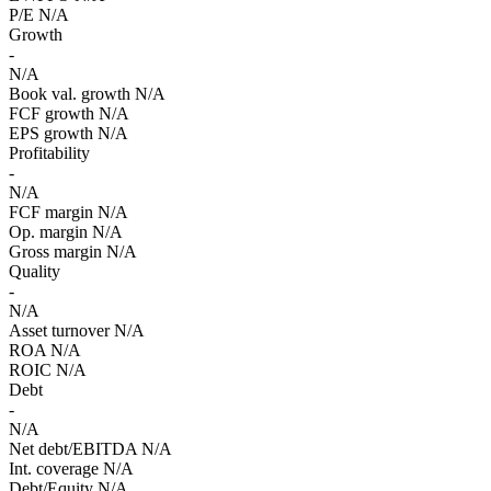
P/E
N/A
Growth
-
N/A
Book val. growth
N/A
FCF growth
N/A
EPS growth
N/A
Profitability
-
N/A
FCF margin
N/A
Op. margin
N/A
Gross margin
N/A
Quality
-
N/A
Asset turnover
N/A
ROA
N/A
ROIC
N/A
Debt
-
N/A
Net debt/EBITDA
N/A
Int. coverage
N/A
Debt/Equity
N/A