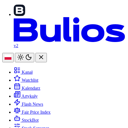
v2
Kanał
Watchlist
Kalendarz
Artykuły
Flash News
Fair Price Index
StockBot