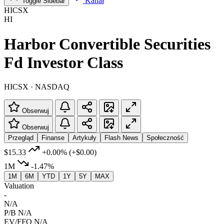
Kanał
Toggle Sidebar
HICSX
HI
Harbor Convertible Securities
Fd Investor Class
HICSX · NASDAQ
Obserwuj
Obserwuj
Przegląd
Finanse
Artykuły
Flash News
Społeczność
$15.33
+0.00%
(+$0.00)
1M
-1.47%
1M
6M
YTD
1Y
5Y
MAX
Valuation
-
N/A
P/B
N/A
EV/FFO
N/A