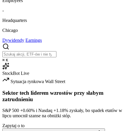
Employees
-
Headquarters
Chicago
Dywidendy
Earnings
⌘
K
StockBot
Live
Sytuacja rynkowa
Wall Street
Sektor tech liderem wzrostów przy słabym
zatrudnieniu
S&P 500
+0.60%
i Nasdaq
+1.18%
zyskały, bo spadek etatów w
lipcu umocnił szanse na obniżki stóp.
Zapytaj o to