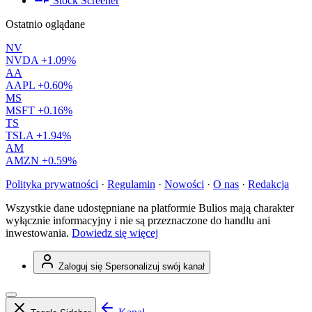
Stock Screener
Ostatnio oglądane
NV
NVDA
+1.09%
AA
AAPL
+0.60%
MS
MSFT
+0.16%
TS
TSLA
+1.94%
AM
AMZN
+0.59%
Polityka prywatności
·
Regulamin
·
Nowości
·
O nas
·
Redakcja
Wszystkie dane udostępniane na platformie Bulios mają charakter
wyłącznie informacyjny i nie są przeznaczone do handlu ani
inwestowania.
Dowiedz się więcej
Zaloguj się
Spersonalizuj swój kanał