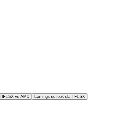
j HFESX vs AMD
Earnings outlook dla HFESX