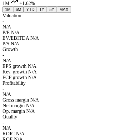
1M
+1.62%
1M
6M
YTD
1Y
5Y
MAX
Valuation
-
N/A
P/E
N/A
EV/EBITDA
N/A
P/S
N/A
Growth
-
N/A
EPS growth
N/A
Rev. growth
N/A
FCF growth
N/A
Profitability
-
N/A
Gross margin
N/A
Net margin
N/A
Op. margin
N/A
Quality
-
N/A
ROIC
N/A
ROE
N/A