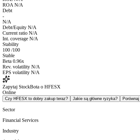
ROA
N/A
Debt
-
N/A
Debt/Equity
N/A
Current ratio
N/A
Int. coverage
N/A
Stability
100
/100
Stable
Beta
0.96x
Rev. volatility
N/A
EPS volatility
N/A
Zapytaj StockBota o HFESX
Online
Czy HFESX to dobry zakup teraz?
Jakie są główne ryzyka?
Porówna
Sector
Financial Services
Industry