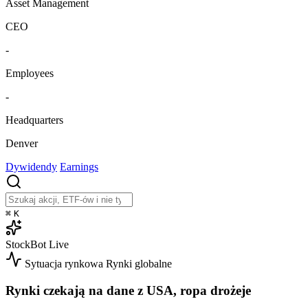
Asset Management
CEO
-
Employees
-
Headquarters
Denver
Dywidendy
Earnings
⌘
K
StockBot
Live
Sytuacja rynkowa
Rynki globalne
Rynki czekają na dane z USA, ropa drożeje