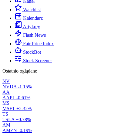
Kanał
Watchlist
Kalendarz
Artykuły
Flash News
Fair Price Index
StockBot
Stock Screener
Ostatnio oglądane
NV
NVDA
-1.15%
AA
AAPL
-0.61%
MS
MSFT
+2.32%
TS
TSLA
+0.78%
AM
AMZN
-0.19%