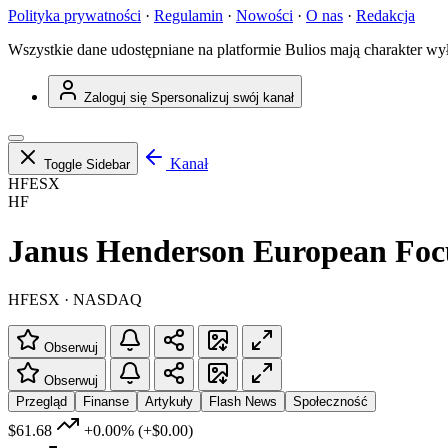
Polityka prywatności
·
Regulamin
·
Nowości
·
O nas
·
Redakcja
Wszystkie dane udostępniane na platformie Bulios mają charakter wy
Zaloguj się
Spersonalizuj swój kanał
Kanał
Toggle Sidebar
HFESX
HF
Janus Henderson European Foc
HFESX · NASDAQ
Obserwuj
Obserwuj
Przegląd
Finanse
Artykuły
Flash News
Społeczność
$61.68
+0.00%
(+$0.00)