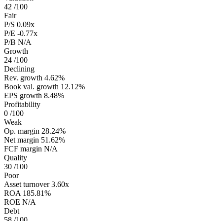
42
/100
Fair
P/S
0.09x
P/E
-0.77x
P/B
N/A
Growth
24
/100
Declining
Rev. growth
4.62%
Book val. growth
12.12%
EPS growth
8.48%
Profitability
0
/100
Weak
Op. margin
28.24%
Net margin
51.62%
FCF margin
N/A
Quality
30
/100
Poor
Asset turnover
3.60x
ROA
185.81%
ROE
N/A
Debt
58
/100