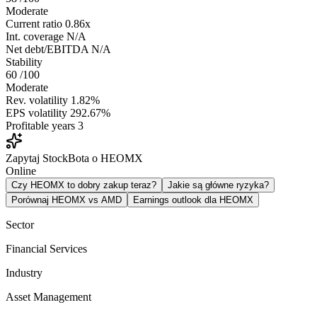
Moderate
Current ratio
0.86x
Int. coverage
N/A
Net debt/EBITDA
N/A
Stability
60
/100
Moderate
Rev. volatility
1.82%
EPS volatility
292.67%
Profitable years
3
Zapytaj StockBota o HEOMX
Online
Czy HEOMX to dobry zakup teraz?
Jakie są główne ryzyka?
Porównaj HEOMX vs AMD
Earnings outlook dla HEOMX
Sector
Financial Services
Industry
Asset Management