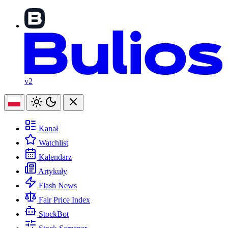
v2
Kanał
Watchlist
Kalendarz
Artykuły
Flash News
Fair Price Index
StockBot