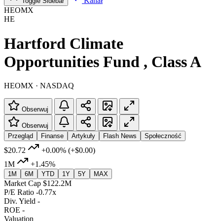
Kanał
Toggle Sidebar
HEOMX
HE
Hartford Climate
Opportunities Fund , Class A
HEOMX · NASDAQ
Obserwuj
Obserwuj
Przegląd
Finanse
Artykuły
Flash News
Społeczność
$20.72
+0.00%
(+$0.00)
1M
+1.45%
1M
6M
YTD
1Y
5Y
MAX
Market Cap
$122.2M
P/E Ratio
-0.77x
Div. Yield
-
ROE
-
Valuation