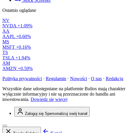
Stock Screener
Ostatnio oglądane
NV
NVDA
+1.09%
AA
AAPL
+0.60%
MS
MSFT
+0.16%
TS
TSLA
+1.94%
AM
AMZN
+0.59%
Polityka prywatności
·
Regulamin
·
Nowości
·
O nas
·
Redakcja
Wszystkie dane udostępniane na platformie Bulios mają charakter
wyłącznie informacyjny i nie są przeznaczone do handlu ani
inwestowania.
Dowiedz się więcej
Zaloguj się
Spersonalizuj swój kanał