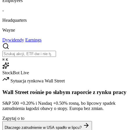
Employees
-
Headquarters
Wayne
Dywidendy
Earnings
⌘
K
StockBot
Live
Sytuacja rynkowa
Wall Street
Wall Street rośnie po słabym raporcie z rynku pracy
S&P 500
+0.20%
i Nasdaq
+0.50%
rosną, bo lipcowy spadek
zatrudnienia łagodzi obawy o stopy. Europa bez zmian.
Zapytaj o to
Dlaczego zatrudnienie w USA spadło w lipcu?