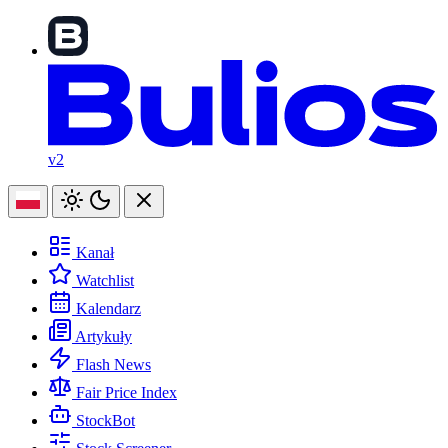
v2
Kanał
Watchlist
Kalendarz
Artykuły
Flash News
Fair Price Index
StockBot