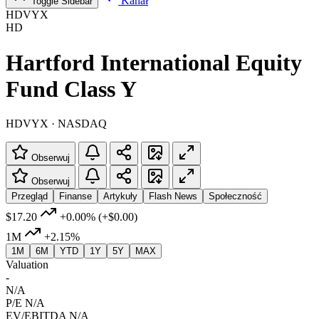
Kanał
Toggle Sidebar
HDVYX
HD
Hartford International Equity
Fund Class Y
HDVYX · NASDAQ
Obserwuj
Obserwuj
Przegląd
Finanse
Artykuły
Flash News
Społeczność
$17.20
+0.00%
(+$0.00)
1M
+2.15%
1M
6M
YTD
1Y
5Y
MAX
Valuation
-
N/A
P/E
N/A
EV/EBITDA
N/A