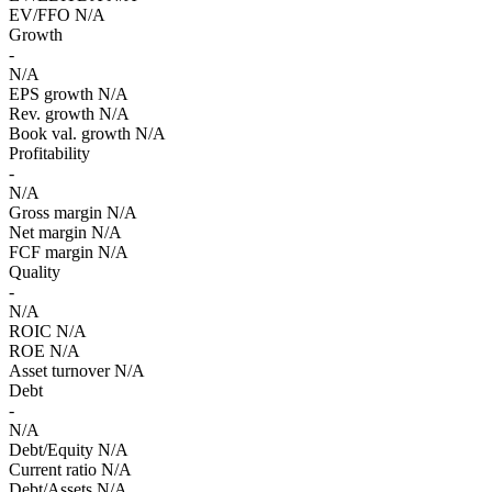
EV/FFO
N/A
Growth
-
N/A
EPS growth
N/A
Rev. growth
N/A
Book val. growth
N/A
Profitability
-
N/A
Gross margin
N/A
Net margin
N/A
FCF margin
N/A
Quality
-
N/A
ROIC
N/A
ROE
N/A
Asset turnover
N/A
Debt
-
N/A
Debt/Equity
N/A
Current ratio
N/A
Debt/Assets
N/A