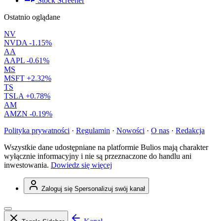
Stock Screener
Ostatnio oglądane
NV
NVDA
-1.15%
AA
AAPL
-0.61%
MS
MSFT
+2.32%
TS
TSLA
+0.78%
AM
AMZN
-0.19%
Polityka prywatności
·
Regulamin
·
Nowości
·
O nas
·
Redakcja
Wszystkie dane udostępniane na platformie Bulios mają charakter
wyłącznie informacyjny i nie są przeznaczone do handlu ani
inwestowania.
Dowiedz się więcej
Zaloguj się
Spersonalizuj swój kanał