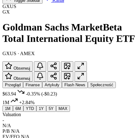
Kanał
Toggle Sidebar
GXUS
GX
Goldman Sachs MarketBeta
Total International Equity ETF
GXUS · AMEX
Obserwuj
Obserwuj
Przegląd
Finanse
Artykuły
Flash News
Społeczność
$63.94
-0.35%
(-$0.23)
1M
+2.84%
1M
6M
YTD
1Y
5Y
MAX
Valuation
-
N/A
P/B
N/A
EV/FFO
N/A