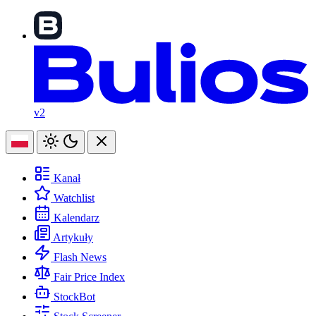
v2
Kanał
Watchlist
Kalendarz
Artykuły
Flash News
Fair Price Index
StockBot