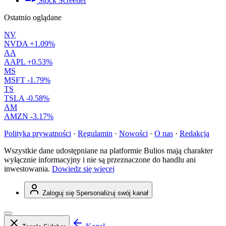
Stock Screener
Ostatnio oglądane
NV
NVDA
+1.09%
AA
AAPL
+0.53%
MS
MSFT
-1.79%
TS
TSLA
-0.58%
AM
AMZN
-3.17%
Polityka prywatności
·
Regulamin
·
Nowości
·
O nas
·
Redakcja
Wszystkie dane udostępniane na platformie Bulios mają charakter
wyłącznie informacyjny i nie są przeznaczone do handlu ani
inwestowania.
Dowiedz się więcej
Zaloguj się
Spersonalizuj swój kanał