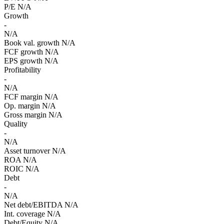
P/E
N/A
Growth
-
N/A
Book val. growth
N/A
FCF growth
N/A
EPS growth
N/A
Profitability
-
N/A
FCF margin
N/A
Op. margin
N/A
Gross margin
N/A
Quality
-
N/A
Asset turnover
N/A
ROA
N/A
ROIC
N/A
Debt
-
N/A
Net debt/EBITDA
N/A
Int. coverage
N/A
Debt/Equity
N/A