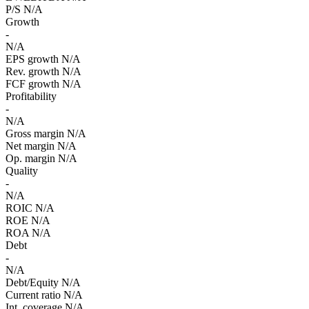
P/S
N/A
Growth
-
N/A
EPS growth
N/A
Rev. growth
N/A
FCF growth
N/A
Profitability
-
N/A
Gross margin
N/A
Net margin
N/A
Op. margin
N/A
Quality
-
N/A
ROIC
N/A
ROE
N/A
ROA
N/A
Debt
-
N/A
Debt/Equity
N/A
Current ratio
N/A
Int. coverage
N/A