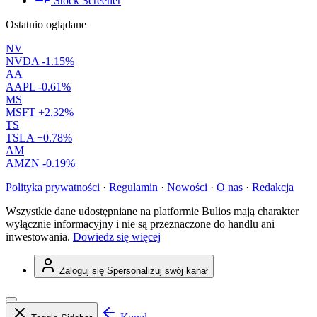
Stock Screener
Ostatnio oglądane
NV
NVDA
-1.15%
AA
AAPL
-0.61%
MS
MSFT
+2.32%
TS
TSLA
+0.78%
AM
AMZN
-0.19%
Polityka prywatności
·
Regulamin
·
Nowości
·
O nas
·
Redakcja
Wszystkie dane udostępniane na platformie Bulios mają charakter
wyłącznie informacyjny i nie są przeznaczone do handlu ani
inwestowania.
Dowiedz się więcej
Zaloguj się
Spersonalizuj swój kanał