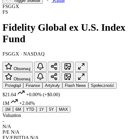
Kanał
Toggle Sidebar
FSGGX
FS
Fidelity Global ex U.S. Index
Fund
FSGGX · NASDAQ
Obserwuj
Obserwuj
Przegląd
Finanse
Artykuły
Flash News
Społeczność
$21.64
+0.00%
(+$0.00)
1M
+2.04%
1M
6M
YTD
1Y
5Y
MAX
Valuation
-
N/A
P/E
N/A
EV/EBITDA
N/A