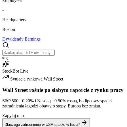
Employees
-
Headquarters
Boston
Dywidendy
Earnings
⌘
K
StockBot
Live
Sytuacja rynkowa
Wall Street
Wall Street rośnie po słabym raporcie z rynku pracy
S&P 500
+0.20%
i Nasdaq
+0.50%
rosną, bo lipcowy spadek
zatrudnienia łagodzi obawy o stopy. Europa bez zmian.
Zapytaj o to
Dlaczego zatrudnienie w USA spadło w lipcu?