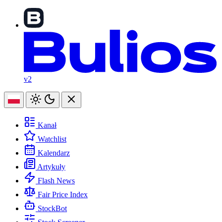
v2
Kanał
Watchlist
Kalendarz
Artykuły
Flash News
Fair Price Index
StockBot