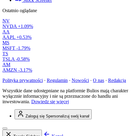
Stock Screener
Ostatnio oglądane
NV
NVDA
+1.09%
AA
AAPL
+0.53%
MS
MSFT
-1.79%
TS
TSLA
-0.58%
AM
AMZN
-3.17%
Polityka prywatności
·
Regulamin
·
Nowości
·
O nas
·
Redakcja
Wszystkie dane udostępniane na platformie Bulios mają charakter
wyłącznie informacyjny i nie są przeznaczone do handlu ani
inwestowania.
Dowiedz się więcej
Zaloguj się
Spersonalizuj swój kanał