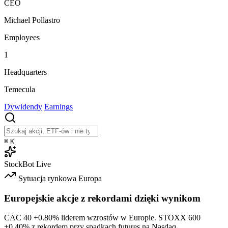
CEO
Michael Pollastro
Employees
1
Headquarters
Temecula
Dywidendy
Earnings
⌘
K
StockBot
Live
Sytuacja rynkowa
Europa
Europejskie akcje z rekordami dzięki wynikom
CAC 40
+0.80%
liderem wzrostów w Europie. STOXX 600
+0.40%
z rekordem przy spadkach futures na Nasdaq.