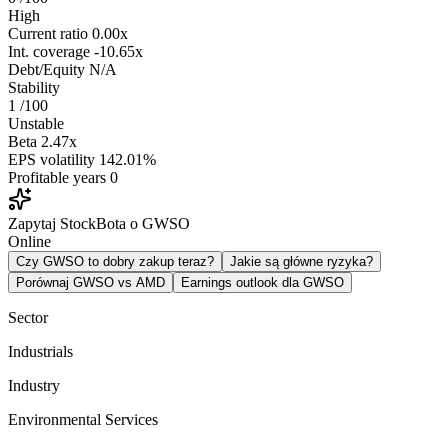
High
Current ratio
0.00x
Int. coverage
-10.65x
Debt/Equity
N/A
Stability
1
/100
Unstable
Beta
2.47x
EPS volatility
142.01%
Profitable years
0
Zapytaj StockBota o GWSO
Online
Czy GWSO to dobry zakup teraz?
Jakie są główne ryzyka?
Porównaj GWSO vs AMD
Earnings outlook dla GWSO
Sector
Industrials
Industry
Environmental Services