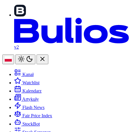
v2
Kanał
Watchlist
Kalendarz
Artykuły
Flash News
Fair Price Index
StockBot