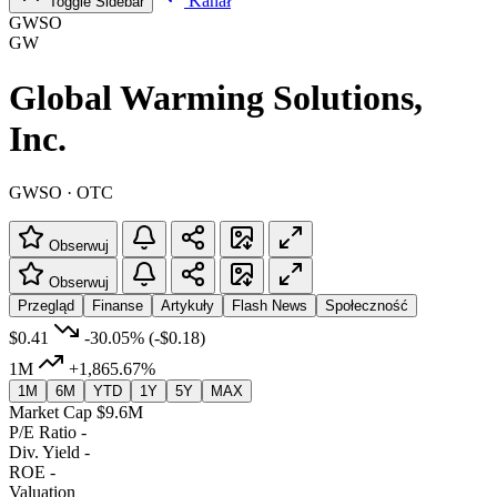
Kanał
Toggle Sidebar
GWSO
GW
Global Warming Solutions,
Inc.
GWSO · OTC
Obserwuj
Obserwuj
Przegląd
Finanse
Artykuły
Flash News
Społeczność
$0.41
-30.05%
(-$0.18)
1M
+1,865.67%
1M
6M
YTD
1Y
5Y
MAX
Market Cap
$9.6M
P/E Ratio
-
Div. Yield
-
ROE
-
Valuation