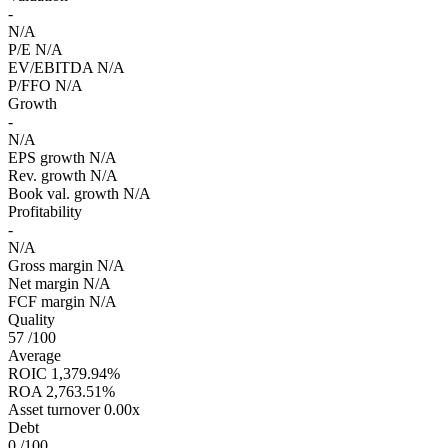
-
N/A
P/E
N/A
EV/EBITDA
N/A
P/FFO
N/A
Growth
-
N/A
EPS growth
N/A
Rev. growth
N/A
Book val. growth
N/A
Profitability
-
N/A
Gross margin
N/A
Net margin
N/A
FCF margin
N/A
Quality
57
/100
Average
ROIC
1,379.94%
ROA
2,763.51%
Asset turnover
0.00x
Debt
0
/100