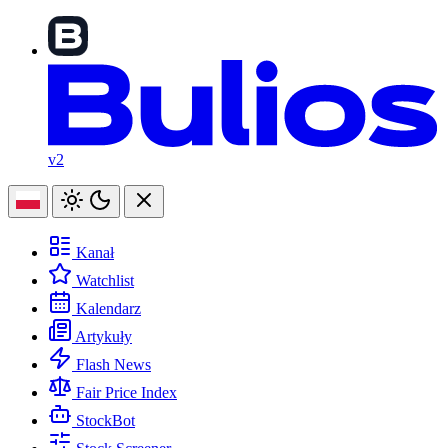
v2
Kanał
Watchlist
Kalendarz
Artykuły
Flash News
Fair Price Index
StockBot