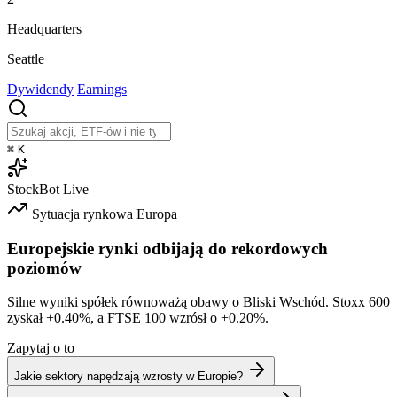
Headquarters
Seattle
Dywidendy
Earnings
⌘
K
StockBot
Live
Sytuacja rynkowa
Europa
Europejskie rynki odbijają do rekordowych
poziomów
Silne wyniki spółek równoważą obawy o Bliski Wschód. Stoxx 600
zyskał
+0.40%
, a FTSE 100 wzrósł o
+0.20%
.
Zapytaj o to
Jakie sektory napędzają wzrosty w Europie?