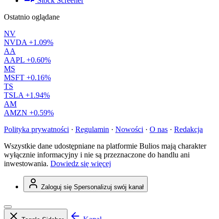
Stock Screener
Ostatnio oglądane
NV
NVDA
+1.09%
AA
AAPL
+0.60%
MS
MSFT
+0.16%
TS
TSLA
+1.94%
AM
AMZN
+0.59%
Polityka prywatności
·
Regulamin
·
Nowości
·
O nas
·
Redakcja
Wszystkie dane udostępniane na platformie Bulios mają charakter
wyłącznie informacyjny i nie są przeznaczone do handlu ani
inwestowania.
Dowiedz się więcej
Zaloguj się
Spersonalizuj swój kanał