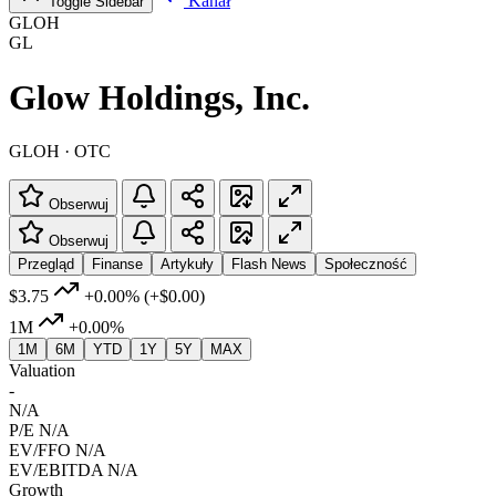
Kanał
Toggle Sidebar
GLOH
GL
Glow Holdings, Inc.
GLOH · OTC
Obserwuj
Obserwuj
Przegląd
Finanse
Artykuły
Flash News
Społeczność
$3.75
+0.00%
(+$0.00)
1M
+0.00%
1M
6M
YTD
1Y
5Y
MAX
Valuation
-
N/A
P/E
N/A
EV/FFO
N/A
EV/EBITDA
N/A
Growth