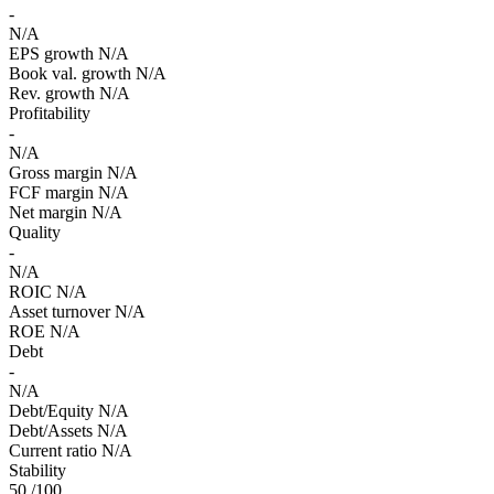
-
N/A
EPS growth
N/A
Book val. growth
N/A
Rev. growth
N/A
Profitability
-
N/A
Gross margin
N/A
FCF margin
N/A
Net margin
N/A
Quality
-
N/A
ROIC
N/A
Asset turnover
N/A
ROE
N/A
Debt
-
N/A
Debt/Equity
N/A
Debt/Assets
N/A
Current ratio
N/A
Stability
50
/100