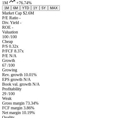
1M
+76.74%
1M
6M
YTD
1Y
5Y
MAX
Market Cap
$2.6M
P/E Ratio
-
Div. Yield
-
ROE
-
Valuation
100
/100
Cheap
P/S
0.32x
P/FCF
8.37x
P/E
N/A
Growth
67
/100
Growing
Rev. growth
10.01%
EPS growth
N/A
Book val. growth
N/A
Profitability
29
/100
Weak
Gross margin
73.34%
FCF margin
3.86%
Net margin
10.19%
Quality