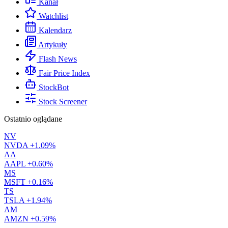
Kanał
Watchlist
Kalendarz
Artykuły
Flash News
Fair Price Index
StockBot
Stock Screener
Ostatnio oglądane
NV
NVDA
+1.09%
AA
AAPL
+0.60%
MS
MSFT
+0.16%
TS
TSLA
+1.94%
AM
AMZN
+0.59%