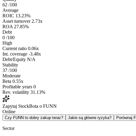
62
/100
Average
ROIC
13.23%
Asset turnover
2.73x
ROA
27.85%
Debt
0
/100
High
Current ratio
0.06x
Int. coverage
-3.48x
Debt/Equity
N/A
Stability
37
/100
Moderate
Beta
0.55x
Profitable years
0
Rev. volatility
31.13%
Zapytaj StockBota o FUNN
Online
Czy FUNN to dobry zakup teraz?
Jakie są główne ryzyka?
Porównaj 
Sector