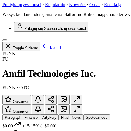
Polityka prywatności
·
Regulamin
·
Nowości
·
O nas
·
Redakcja
Wszystkie dane udostępniane na platformie Bulios mają charakter wy
Zaloguj się
Spersonalizuj swój kanał
Kanał
Toggle Sidebar
FUNN
FU
Amfil Technologies Inc.
FUNN · OTC
Obserwuj
Obserwuj
Przegląd
Finanse
Artykuły
Flash News
Społeczność
$0.00
+15.15%
(+$0.00)