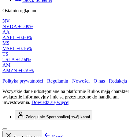
Stock Screener
Ostatnio oglądane
NV
NVDA
+1.09%
AA
AAPL
+0.60%
MS
MSFT
+0.16%
TS
TSLA
+1.94%
AM
AMZN
+0.59%
Polityka prywatności
·
Regulamin
·
Nowości
·
O nas
·
Redakcja
Wszystkie dane udostępniane na platformie Bulios mają charakter
wyłącznie informacyjny i nie są przeznaczone do handlu ani
inwestowania.
Dowiedz się więcej
Zaloguj się
Spersonalizuj swój kanał