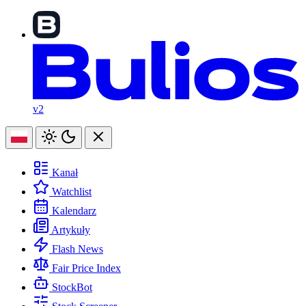
v2
Kanał
Watchlist
Kalendarz
Artykuły
Flash News
Fair Price Index
StockBot