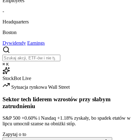
Employees
-
Headquarters
Boston
Dywidendy
Earnings
⌘
K
StockBot
Live
Sytuacja rynkowa
Wall Street
Sektor tech liderem wzrostów przy słabym
zatrudnieniu
S&P 500
+0.60%
i Nasdaq
+1.18%
zyskały, bo spadek etatów w
lipcu umocnił szanse na obniżki stóp.
Zapytaj o to