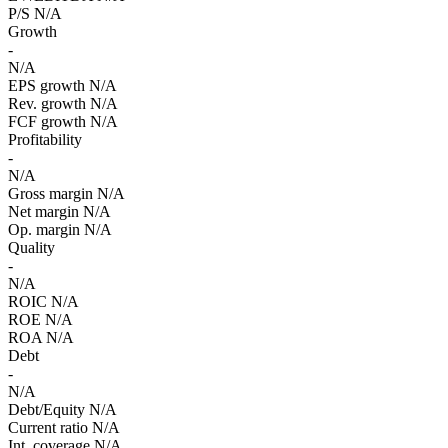
P/S
N/A
Growth
-
N/A
EPS growth
N/A
Rev. growth
N/A
FCF growth
N/A
Profitability
-
N/A
Gross margin
N/A
Net margin
N/A
Op. margin
N/A
Quality
-
N/A
ROIC
N/A
ROE
N/A
ROA
N/A
Debt
-
N/A
Debt/Equity
N/A
Current ratio
N/A
Int. coverage
N/A