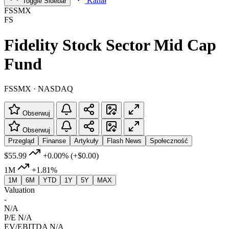
Kanał
Toggle Sidebar
FSSMX
FS
Fidelity Stock Sector Mid Cap
Fund
FSSMX · NASDAQ
Obserwuj
Obserwuj
Przegląd
Finanse
Artykuły
Flash News
Społeczność
$55.99
+0.00%
(+$0.00)
1M
+1.81%
1M
6M
YTD
1Y
5Y
MAX
Valuation
-
N/A
P/E
N/A
EV/EBITDA
N/A