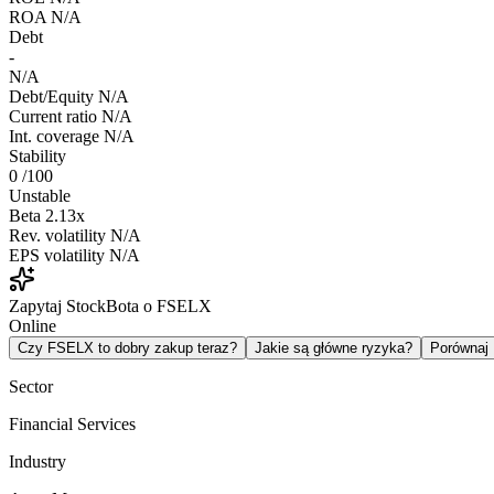
ROA
N/A
Debt
-
N/A
Debt/Equity
N/A
Current ratio
N/A
Int. coverage
N/A
Stability
0
/100
Unstable
Beta
2.13x
Rev. volatility
N/A
EPS volatility
N/A
Zapytaj StockBota o FSELX
Online
Czy FSELX to dobry zakup teraz?
Jakie są główne ryzyka?
Porównaj
Sector
Financial Services
Industry