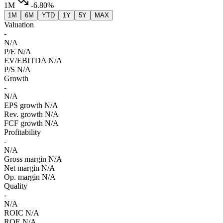
1M
-6.80%
1M
6M
YTD
1Y
5Y
MAX
Valuation
-
N/A
P/E
N/A
EV/EBITDA
N/A
P/S
N/A
Growth
-
N/A
EPS growth
N/A
Rev. growth
N/A
FCF growth
N/A
Profitability
-
N/A
Gross margin
N/A
Net margin
N/A
Op. margin
N/A
Quality
-
N/A
ROIC
N/A
ROE
N/A