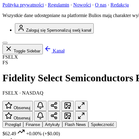
Polityka prywatności
·
Regulamin
·
Nowości
·
O nas
·
Redakcja
Wszystkie dane udostępniane na platformie Bulios mają charakter wy
Zaloguj się
Spersonalizuj swój kanał
Kanał
Toggle Sidebar
FSELX
FS
Fidelity Select Semiconductors 
FSELX · NASDAQ
Obserwuj
Obserwuj
Przegląd
Finanse
Artykuły
Flash News
Społeczność
$62.49
+0.00%
(+$0.00)