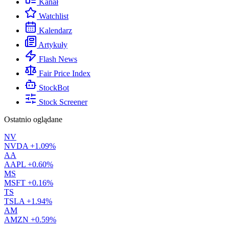
Kanał
Watchlist
Kalendarz
Artykuły
Flash News
Fair Price Index
StockBot
Stock Screener
Ostatnio oglądane
NV
NVDA
+1.09%
AA
AAPL
+0.60%
MS
MSFT
+0.16%
TS
TSLA
+1.94%
AM
AMZN
+0.59%