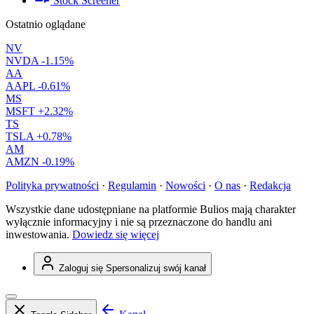
Stock Screener
Ostatnio oglądane
NV
NVDA
-1.15%
AA
AAPL
-0.61%
MS
MSFT
+2.32%
TS
TSLA
+0.78%
AM
AMZN
-0.19%
Polityka prywatności
·
Regulamin
·
Nowości
·
O nas
·
Redakcja
Wszystkie dane udostępniane na platformie Bulios mają charakter
wyłącznie informacyjny i nie są przeznaczone do handlu ani
inwestowania.
Dowiedz się więcej
Zaloguj się
Spersonalizuj swój kanał