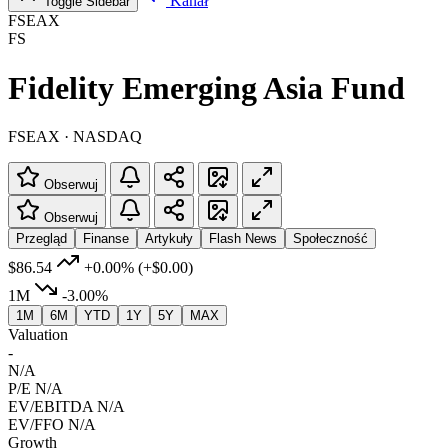
Kanał
Toggle Sidebar
FSEAX
FS
Fidelity Emerging Asia Fund
FSEAX · NASDAQ
Obserwuj
Obserwuj
Przegląd
Finanse
Artykuły
Flash News
Społeczność
$86.54
+0.00%
(+$0.00)
1M
-3.00%
1M
6M
YTD
1Y
5Y
MAX
Valuation
-
N/A
P/E
N/A
EV/EBITDA
N/A
EV/FFO
N/A
Growth