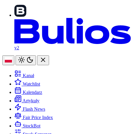
v2
Kanał
Watchlist
Kalendarz
Artykuły
Flash News
Fair Price Index
StockBot