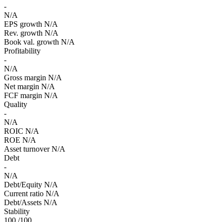
-
N/A
EPS growth
N/A
Rev. growth
N/A
Book val. growth
N/A
Profitability
-
N/A
Gross margin
N/A
Net margin
N/A
FCF margin
N/A
Quality
-
N/A
ROIC
N/A
ROE
N/A
Asset turnover
N/A
Debt
-
N/A
Debt/Equity
N/A
Current ratio
N/A
Debt/Assets
N/A
Stability
100
/100