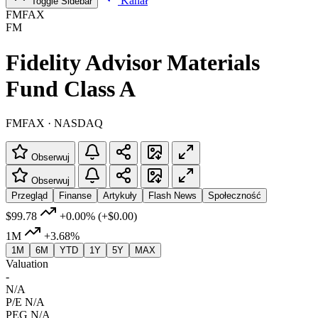
Kanał
Toggle Sidebar
FMFAX
FM
Fidelity Advisor Materials
Fund Class A
FMFAX · NASDAQ
Obserwuj
Obserwuj
Przegląd
Finanse
Artykuły
Flash News
Społeczność
$99.78
+0.00%
(+$0.00)
1M
+3.68%
1M
6M
YTD
1Y
5Y
MAX
Valuation
-
N/A
P/E
N/A
PEG
N/A