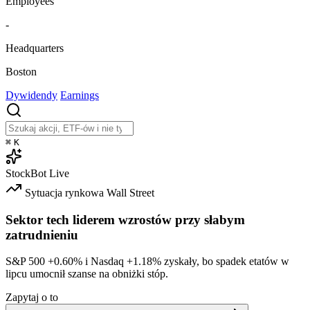
Employees
-
Headquarters
Boston
Dywidendy
Earnings
⌘
K
StockBot
Live
Sytuacja rynkowa
Wall Street
Sektor tech liderem wzrostów przy słabym
zatrudnieniu
S&P 500
+0.60%
i Nasdaq
+1.18%
zyskały, bo spadek etatów w
lipcu umocnił szanse na obniżki stóp.
Zapytaj o to