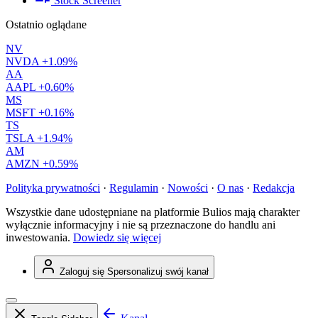
Stock Screener
Ostatnio oglądane
NV
NVDA
+1.09%
AA
AAPL
+0.60%
MS
MSFT
+0.16%
TS
TSLA
+1.94%
AM
AMZN
+0.59%
Polityka prywatności
·
Regulamin
·
Nowości
·
O nas
·
Redakcja
Wszystkie dane udostępniane na platformie Bulios mają charakter
wyłącznie informacyjny i nie są przeznaczone do handlu ani
inwestowania.
Dowiedz się więcej
Zaloguj się
Spersonalizuj swój kanał