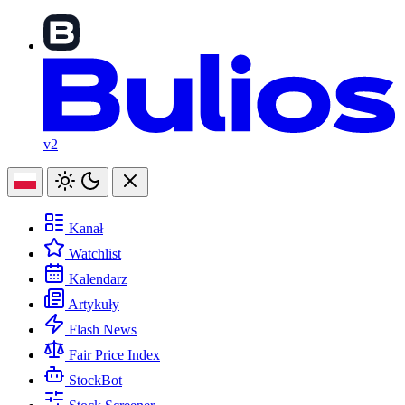
v2
Kanał
Watchlist
Kalendarz
Artykuły
Flash News
Fair Price Index
StockBot