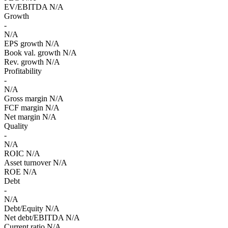
EV/EBITDA
N/A
Growth
-
N/A
EPS growth
N/A
Book val. growth
N/A
Rev. growth
N/A
Profitability
-
N/A
Gross margin
N/A
FCF margin
N/A
Net margin
N/A
Quality
-
N/A
ROIC
N/A
Asset turnover
N/A
ROE
N/A
Debt
-
N/A
Debt/Equity
N/A
Net debt/EBITDA
N/A
Current ratio
N/A