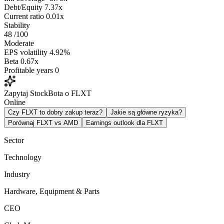
Debt/Equity
7.37x
Current ratio
0.01x
Stability
48
/100
Moderate
EPS volatility
4.92%
Beta
0.67x
Profitable years
0
Zapytaj StockBota o FLXT
Online
Czy FLXT to dobry zakup teraz?
Jakie są główne ryzyka?
Porównaj FLXT vs AMD
Earnings outlook dla FLXT
Sector
Technology
Industry
Hardware, Equipment & Parts
CEO