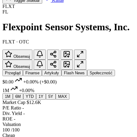
Kanał
Toggle Sidebar
FLXT
FL
Flexpoint Sensor Systems, Inc.
FLXT · OTC
Obserwuj
Obserwuj
Przegląd
Finanse
Artykuły
Flash News
Społeczność
$0.00
+0.00%
(+$0.00)
1M
+0.00%
1M
6M
YTD
1Y
5Y
MAX
Market Cap
$12.6K
P/E Ratio
-
Div. Yield
-
ROE
-
Valuation
100
/100
Cheap