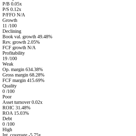
P/B
0.05x
P/S
0.12x
P/FFO
N/A
Growth
11
/100
Declining
Book val. growth
49.48%
Rev. growth
2.05%
FCF growth
N/A
Profitability
19
/100
Weak
Op. margin
634.38%
Gross margin
68.28%
FCF margin
415.69%
Quality
0
/100
Poor
Asset turnover
0.02x
ROIC
31.48%
ROA
15.03%
Debt
0
/100
High
Int. coverage
-5.75x