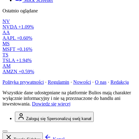
Stock Screener
Ostatnio oglądane
NV
NVDA
+1.09%
AA
AAPL
+0.60%
MS
MSFT
+0.16%
TS
TSLA
+1.94%
AM
AMZN
+0.59%
Polityka prywatności
·
Regulamin
·
Nowości
·
O nas
·
Redakcja
Wszystkie dane udostępniane na platformie Bulios mają charakter
wyłącznie informacyjny i nie są przeznaczone do handlu ani
inwestowania.
Dowiedz się więcej
Zaloguj się
Spersonalizuj swój kanał