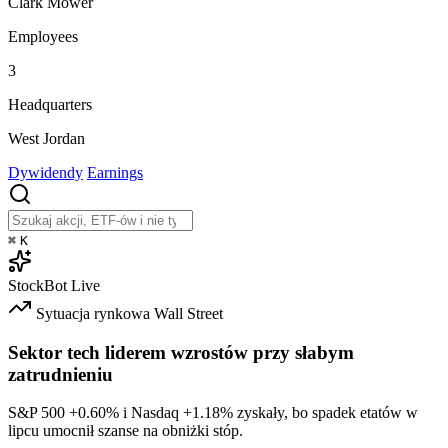
Clark Mower
Employees
3
Headquarters
West Jordan
Dywidendy
Earnings
⌘
K
StockBot
Live
Sytuacja rynkowa
Wall Street
Sektor tech liderem wzrostów przy słabym
zatrudnieniu
S&P 500
+0.60%
i Nasdaq
+1.18%
zyskały, bo spadek etatów w
lipcu umocnił szanse na obniżki stóp.