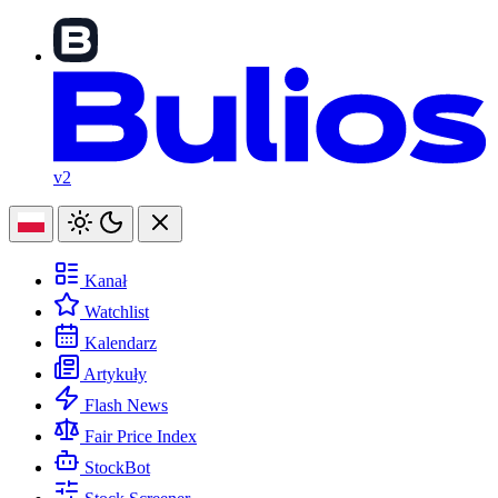
v2
Kanał
Watchlist
Kalendarz
Artykuły
Flash News
Fair Price Index
StockBot