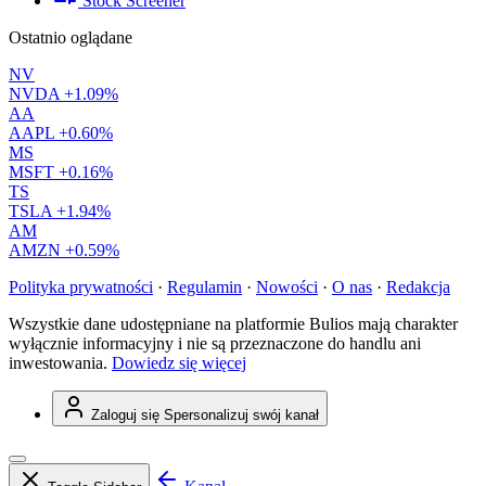
Stock Screener
Ostatnio oglądane
NV
NVDA
+1.09%
AA
AAPL
+0.60%
MS
MSFT
+0.16%
TS
TSLA
+1.94%
AM
AMZN
+0.59%
Polityka prywatności
·
Regulamin
·
Nowości
·
O nas
·
Redakcja
Wszystkie dane udostępniane na platformie Bulios mają charakter
wyłącznie informacyjny i nie są przeznaczone do handlu ani
inwestowania.
Dowiedz się więcej
Zaloguj się
Spersonalizuj swój kanał