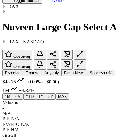
Kanał
Toggle Sidebar
FLRAX
FL
Nuveen Large Cap Select A
FLRAX · NASDAQ
Obserwuj
Obserwuj
Przegląd
Finanse
Artykuły
Flash News
Społeczność
$48.75
+0.00%
(+$0.00)
1M
+3.37%
1M
6M
YTD
1Y
5Y
MAX
Valuation
-
N/A
P/B
N/A
EV/FFO
N/A
P/E
N/A
Growth