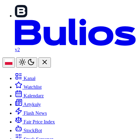
v2
Kanał
Watchlist
Kalendarz
Artykuły
Flash News
Fair Price Index
StockBot