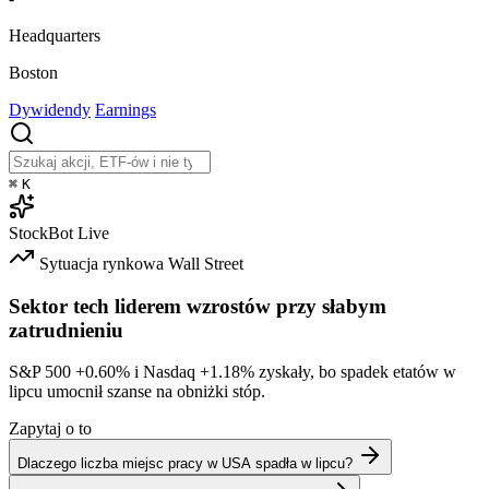
Headquarters
Boston
Dywidendy
Earnings
⌘
K
StockBot
Live
Sytuacja rynkowa
Wall Street
Sektor tech liderem wzrostów przy słabym
zatrudnieniu
S&P 500
+0.60%
i Nasdaq
+1.18%
zyskały, bo spadek etatów w
lipcu umocnił szanse na obniżki stóp.
Zapytaj o to
Dlaczego liczba miejsc pracy w USA spadła w lipcu?