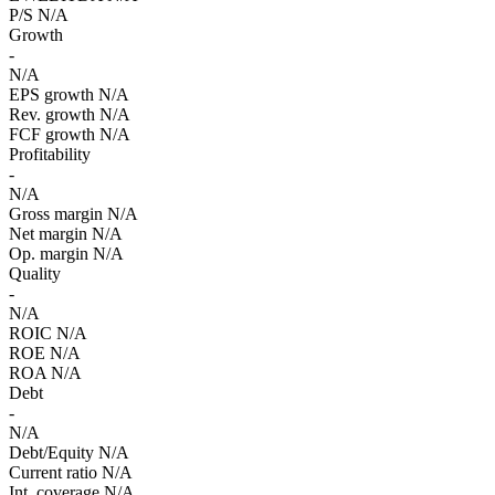
P/S
N/A
Growth
-
N/A
EPS growth
N/A
Rev. growth
N/A
FCF growth
N/A
Profitability
-
N/A
Gross margin
N/A
Net margin
N/A
Op. margin
N/A
Quality
-
N/A
ROIC
N/A
ROE
N/A
ROA
N/A
Debt
-
N/A
Debt/Equity
N/A
Current ratio
N/A
Int. coverage
N/A