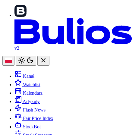
v2
Kanał
Watchlist
Kalendarz
Artykuły
Flash News
Fair Price Index
StockBot