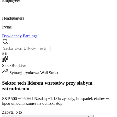
Employees
-
Headquarters
Irvine
Dywidendy
Earnings
⌘
K
StockBot
Live
Sytuacja rynkowa
Wall Street
Sektor tech liderem wzrostów przy słabym
zatrudnieniu
S&P 500
+0.60%
i Nasdaq
+1.18%
zyskały, bo spadek etatów w
lipcu umocnił szanse na obniżki stóp.
Zapytaj o to