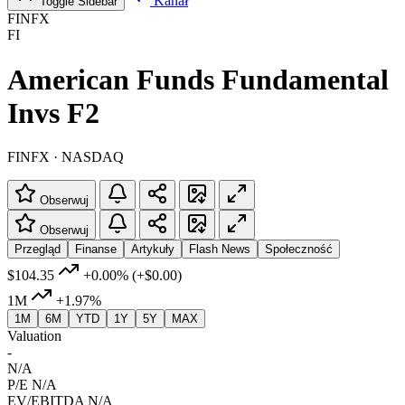
Kanał
Toggle Sidebar
FINFX
FI
American Funds Fundamental
Invs F2
FINFX · NASDAQ
Obserwuj
Obserwuj
Przegląd
Finanse
Artykuły
Flash News
Społeczność
$104.35
+0.00%
(+$0.00)
1M
+1.97%
1M
6M
YTD
1Y
5Y
MAX
Valuation
-
N/A
P/E
N/A
EV/EBITDA
N/A