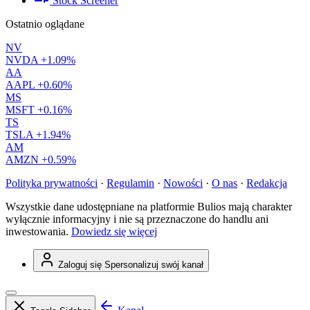
Stock Screener
Ostatnio oglądane
NV
NVDA
+1.09%
AA
AAPL
+0.60%
MS
MSFT
+0.16%
TS
TSLA
+1.94%
AM
AMZN
+0.59%
Polityka prywatności
·
Regulamin
·
Nowości
·
O nas
·
Redakcja
Wszystkie dane udostępniane na platformie Bulios mają charakter
wyłącznie informacyjny i nie są przeznaczone do handlu ani
inwestowania.
Dowiedz się więcej
Zaloguj się
Spersonalizuj swój kanał