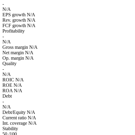
-
N/A
EPS growth
N/A
Rev. growth
N/A
FCF growth
N/A
Profitability
-
N/A
Gross margin
N/A
Net margin
N/A
Op. margin
N/A
Quality
-
N/A
ROIC
N/A
ROE
N/A
ROA
N/A
Debt
-
N/A
Debt/Equity
N/A
Current ratio
N/A
Int. coverage
N/A
Stability
50
/100