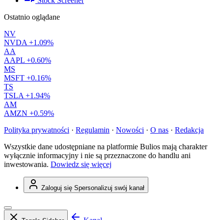
Stock Screener
Ostatnio oglądane
NV
NVDA
+1.09%
AA
AAPL
+0.60%
MS
MSFT
+0.16%
TS
TSLA
+1.94%
AM
AMZN
+0.59%
Polityka prywatności
·
Regulamin
·
Nowości
·
O nas
·
Redakcja
Wszystkie dane udostępniane na platformie Bulios mają charakter
wyłącznie informacyjny i nie są przeznaczone do handlu ani
inwestowania.
Dowiedz się więcej
Zaloguj się
Spersonalizuj swój kanał