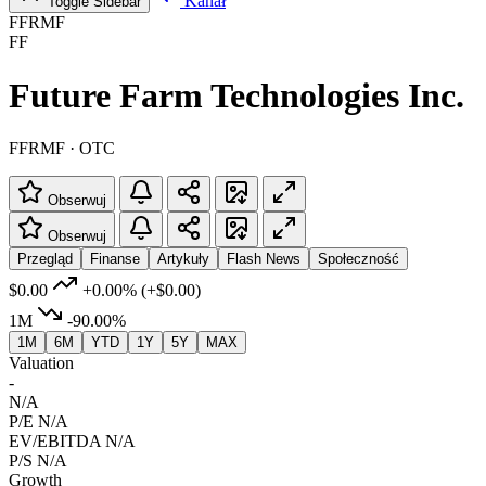
Kanał
Toggle Sidebar
FFRMF
FF
Future Farm Technologies Inc.
FFRMF · OTC
Obserwuj
Obserwuj
Przegląd
Finanse
Artykuły
Flash News
Społeczność
$0.00
+0.00%
(+$0.00)
1M
-90.00%
1M
6M
YTD
1Y
5Y
MAX
Valuation
-
N/A
P/E
N/A
EV/EBITDA
N/A
P/S
N/A
Growth