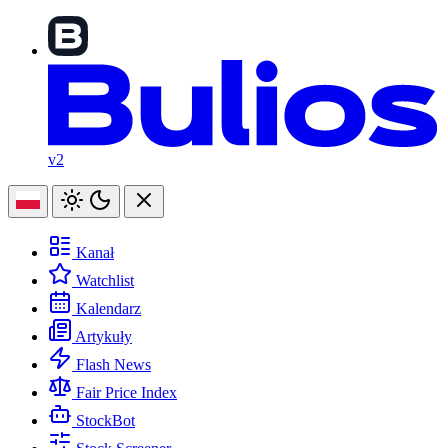
v2
Kanał
Watchlist
Kalendarz
Artykuły
Flash News
Fair Price Index
StockBot