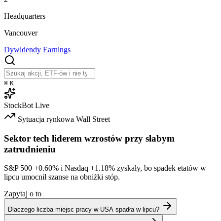
Headquarters
Vancouver
Dywidendy
Earnings
⌘
K
StockBot
Live
Sytuacja rynkowa
Wall Street
Sektor tech liderem wzrostów przy słabym
zatrudnieniu
S&P 500
+0.60%
i Nasdaq
+1.18%
zyskały, bo spadek etatów w
lipcu umocnił szanse na obniżki stóp.
Zapytaj o to
Dlaczego liczba miejsc pracy w USA spadła w lipcu?