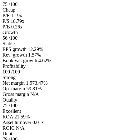
75
/100
Cheap
P/E
1.19x
P/S
18.79x
P/B
0.26x
Growth
56
/100
Stable
EPS growth
12.29%
Rev. growth
1.57%
Book val. growth
4.62%
Profitability
100
/100
Strong
Net margin
1,573.47%
Op. margin
59.81%
Gross margin
N/A
Quality
75
/100
Excellent
ROA
21.59%
Asset turnover
0.01x
ROIC
N/A
Debt
79
/100