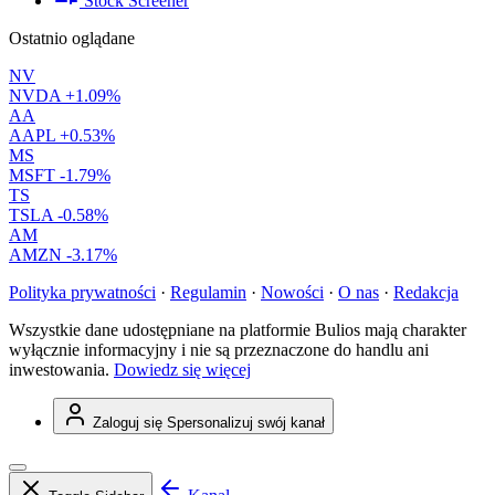
Stock Screener
Ostatnio oglądane
NV
NVDA
+1.09%
AA
AAPL
+0.53%
MS
MSFT
-1.79%
TS
TSLA
-0.58%
AM
AMZN
-3.17%
Polityka prywatności
·
Regulamin
·
Nowości
·
O nas
·
Redakcja
Wszystkie dane udostępniane na platformie Bulios mają charakter
wyłącznie informacyjny i nie są przeznaczone do handlu ani
inwestowania.
Dowiedz się więcej
Zaloguj się
Spersonalizuj swój kanał