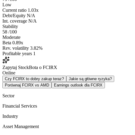
Low
Current ratio
1.03x
Debt/Equity
N/A
Int. coverage
N/A
Stability
58
/100
Moderate
Beta
0.89x
Rev. volatility
3.82%
Profitable years
1
Zapytaj StockBota o FCIRX
Online
Czy FCIRX to dobry zakup teraz?
Jakie są główne ryzyka?
Porównaj FCIRX vs AMD
Earnings outlook dla FCIRX
Sector
Financial Services
Industry
Asset Management