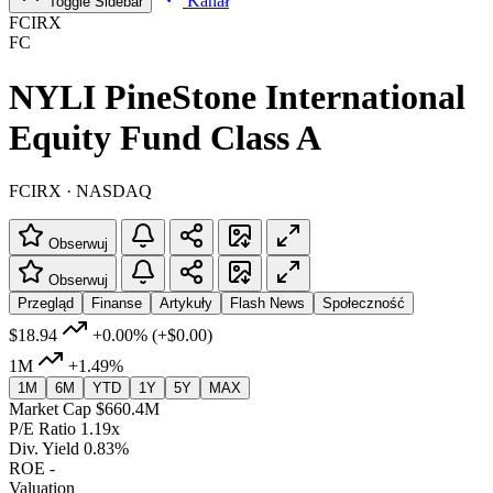
Kanał
Toggle Sidebar
FCIRX
FC
NYLI PineStone International
Equity Fund Class A
FCIRX · NASDAQ
Obserwuj
Obserwuj
Przegląd
Finanse
Artykuły
Flash News
Społeczność
$18.94
+0.00%
(+$0.00)
1M
+1.49%
1M
6M
YTD
1Y
5Y
MAX
Market Cap
$660.4M
P/E Ratio
1.19x
Div. Yield
0.83%
ROE
-
Valuation