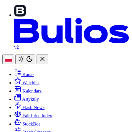
v2
Kanał
Watchlist
Kalendarz
Artykuły
Flash News
Fair Price Index
StockBot