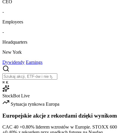
CEO
-
Employees
-
Headquarters
New York
Dywidendy
Earnings
⌘
K
StockBot
Live
Sytuacja rynkowa
Europa
Europejskie akcje z rekordami dzięki wynikom
CAC 40
+0.80%
liderem wzrostów w Europie. STOXX 600
+0.40%
z rekordem przy spadkach futures na Nasdaq.