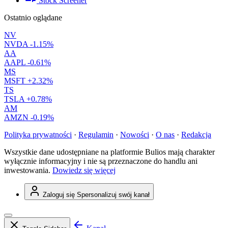
Stock Screener
Ostatnio oglądane
NV
NVDA
-1.15%
AA
AAPL
-0.61%
MS
MSFT
+2.32%
TS
TSLA
+0.78%
AM
AMZN
-0.19%
Polityka prywatności
·
Regulamin
·
Nowości
·
O nas
·
Redakcja
Wszystkie dane udostępniane na platformie Bulios mają charakter
wyłącznie informacyjny i nie są przeznaczone do handlu ani
inwestowania.
Dowiedz się więcej
Zaloguj się
Spersonalizuj swój kanał