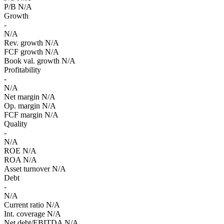
P/B
N/A
Growth
-
N/A
Rev. growth
N/A
FCF growth
N/A
Book val. growth
N/A
Profitability
-
N/A
Net margin
N/A
Op. margin
N/A
FCF margin
N/A
Quality
-
N/A
ROE
N/A
ROA
N/A
Asset turnover
N/A
Debt
-
N/A
Current ratio
N/A
Int. coverage
N/A
Net debt/EBITDA
N/A