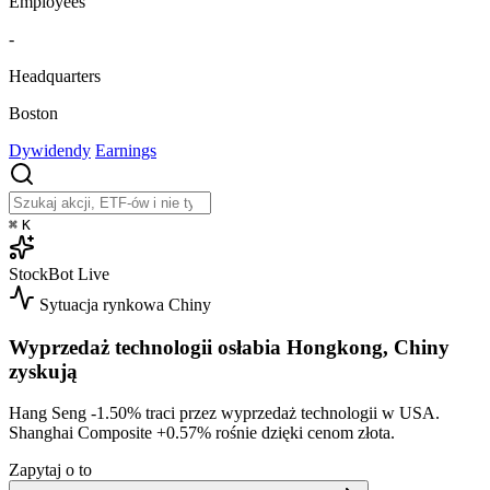
Employees
-
Headquarters
Boston
Dywidendy
Earnings
⌘
K
StockBot
Live
Sytuacja rynkowa
Chiny
Wyprzedaż technologii osłabia Hongkong, Chiny
zyskują
Hang Seng
-1.50%
traci przez wyprzedaż technologii w USA.
Shanghai Composite
+0.57%
rośnie dzięki cenom złota.
Zapytaj o to