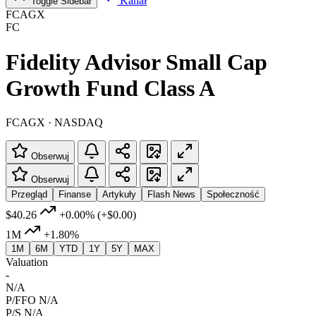
Kanał
Toggle Sidebar
FCAGX
FC
Fidelity Advisor Small Cap
Growth Fund Class A
FCAGX · NASDAQ
Obserwuj
Obserwuj
Przegląd
Finanse
Artykuły
Flash News
Społeczność
$40.26
+0.00%
(+$0.00)
1M
+1.80%
1M
6M
YTD
1Y
5Y
MAX
Valuation
-
N/A
P/FFO
N/A
P/S
N/A