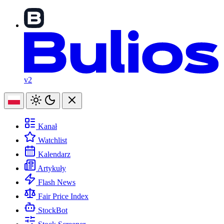
v2
Kanał
Watchlist
Kalendarz
Artykuły
Flash News
Fair Price Index
StockBot