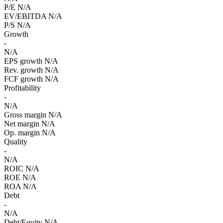
P/E
N/A
EV/EBITDA
N/A
P/S
N/A
Growth
-
N/A
EPS growth
N/A
Rev. growth
N/A
FCF growth
N/A
Profitability
-
N/A
Gross margin
N/A
Net margin
N/A
Op. margin
N/A
Quality
-
N/A
ROIC
N/A
ROE
N/A
ROA
N/A
Debt
-
N/A
Debt/Equity
N/A