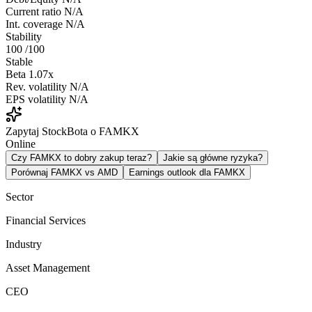
Current ratio
N/A
Int. coverage
N/A
Stability
100
/100
Stable
Beta
1.07x
Rev. volatility
N/A
EPS volatility
N/A
Zapytaj StockBota o FAMKX
Online
Czy FAMKX to dobry zakup teraz?
Jakie są główne ryzyka?
Porównaj FAMKX vs AMD
Earnings outlook dla FAMKX
Sector
Financial Services
Industry
Asset Management
CEO