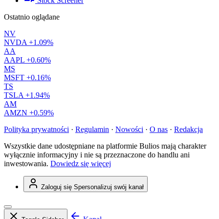
Stock Screener
Ostatnio oglądane
NV
NVDA
+1.09%
AA
AAPL
+0.60%
MS
MSFT
+0.16%
TS
TSLA
+1.94%
AM
AMZN
+0.59%
Polityka prywatności
·
Regulamin
·
Nowości
·
O nas
·
Redakcja
Wszystkie dane udostępniane na platformie Bulios mają charakter
wyłącznie informacyjny i nie są przeznaczone do handlu ani
inwestowania.
Dowiedz się więcej
Zaloguj się
Spersonalizuj swój kanał