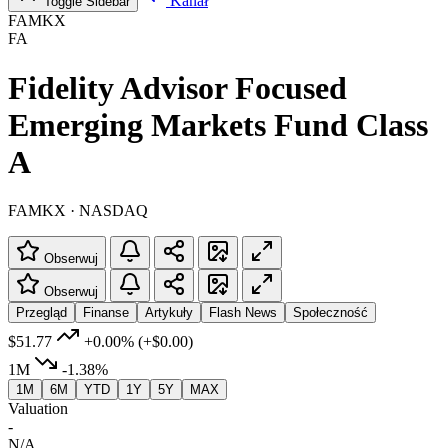
Kanał
Toggle Sidebar
FAMKX
FA
Fidelity Advisor Focused
Emerging Markets Fund Class
A
FAMKX · NASDAQ
Obserwuj
Obserwuj
Przegląd
Finanse
Artykuły
Flash News
Społeczność
$51.77
+0.00%
(+$0.00)
1M
-1.38%
1M
6M
YTD
1Y
5Y
MAX
Valuation
-
N/A