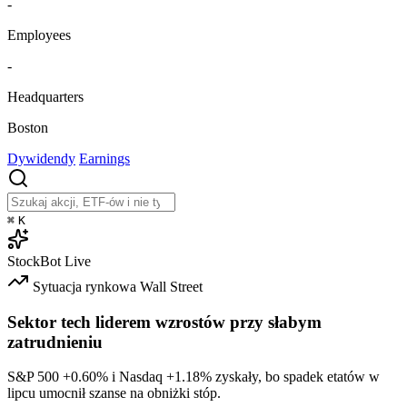
-
Employees
-
Headquarters
Boston
Dywidendy
Earnings
⌘
K
StockBot
Live
Sytuacja rynkowa
Wall Street
Sektor tech liderem wzrostów przy słabym
zatrudnieniu
S&P 500
+0.60%
i Nasdaq
+1.18%
zyskały, bo spadek etatów w
lipcu umocnił szanse na obniżki stóp.