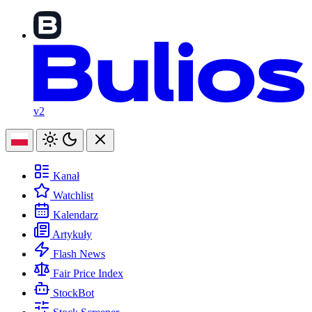
v2
Kanał
Watchlist
Kalendarz
Artykuły
Flash News
Fair Price Index
StockBot