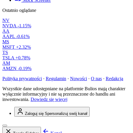
Stock Screener
Ostatnio oglądane
NV
NVDA
-1.15%
AA
AAPL
-0.61%
MS
MSFT
+2.32%
TS
TSLA
+0.78%
AM
AMZN
-0.19%
Polityka prywatności
·
Regulamin
·
Nowości
·
O nas
·
Redakcja
Wszystkie dane udostępniane na platformie Bulios mają charakter
wyłącznie informacyjny i nie są przeznaczone do handlu ani
inwestowania.
Dowiedz się więcej
Zaloguj się
Spersonalizuj swój kanał