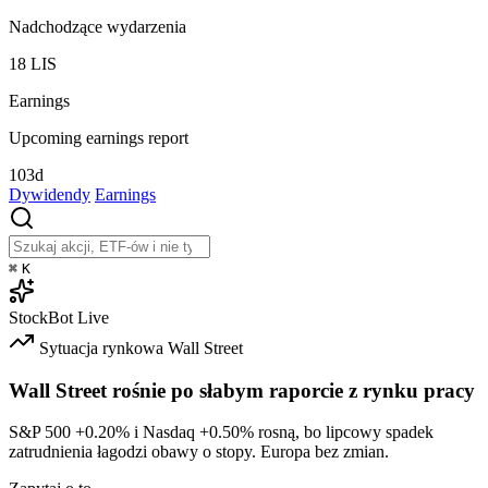
Nadchodzące wydarzenia
18
LIS
Earnings
Upcoming earnings report
103d
Dywidendy
Earnings
⌘
K
StockBot
Live
Sytuacja rynkowa
Wall Street
Wall Street rośnie po słabym raporcie z rynku pracy
S&P 500
+0.20%
i Nasdaq
+0.50%
rosną, bo lipcowy spadek
zatrudnienia łagodzi obawy o stopy. Europa bez zmian.