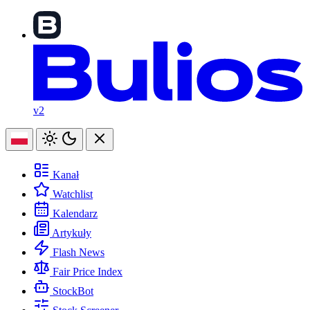
v2
Kanał
Watchlist
Kalendarz
Artykuły
Flash News
Fair Price Index
StockBot