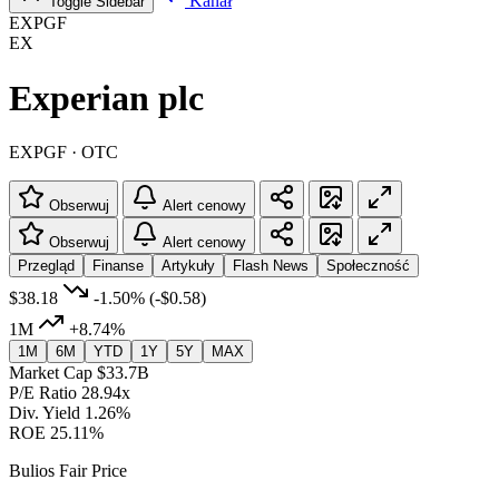
Kanał
Toggle Sidebar
EXPGF
EX
Experian plc
EXPGF · OTC
Obserwuj
Alert cenowy
Obserwuj
Alert cenowy
Przegląd
Finanse
Artykuły
Flash News
Społeczność
$38.18
-1.50%
(-$0.58)
1M
+8.74%
1M
6M
YTD
1Y
5Y
MAX
Market Cap
$33.7B
P/E Ratio
28.94x
Div. Yield
1.26%
ROE
25.11%
Bulios Fair Price