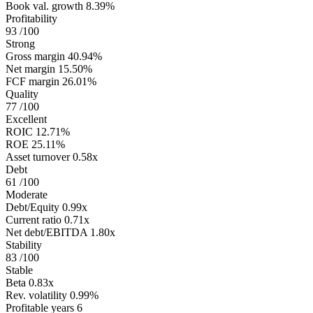
Book val. growth
8.39%
Profitability
93
/100
Strong
Gross margin
40.94%
Net margin
15.50%
FCF margin
26.01%
Quality
77
/100
Excellent
ROIC
12.71%
ROE
25.11%
Asset turnover
0.58x
Debt
61
/100
Moderate
Debt/Equity
0.99x
Current ratio
0.71x
Net debt/EBITDA
1.80x
Stability
83
/100
Stable
Beta
0.83x
Rev. volatility
0.99%
Profitable years
6