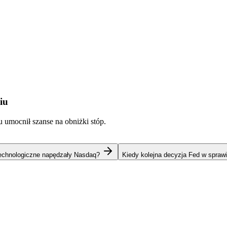
iu
u umocnił szanse na obniżki stóp.
technologiczne napędzały Nasdaq?
Kiedy kolejna decyzja Fed w spraw