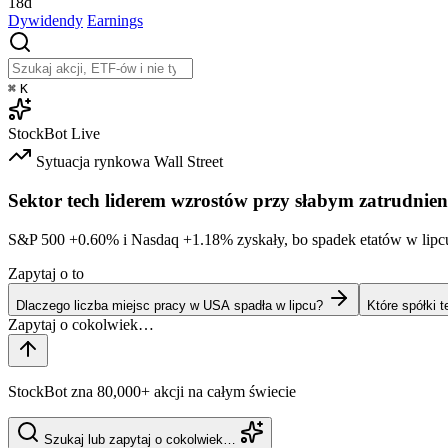
18d
Dywidendy
Earnings
⌘
K
StockBot
Live
Sytuacja rynkowa
Wall Street
Sektor tech liderem wzrostów przy słabym zatrudnien
S&P 500
+0.60%
i Nasdaq
+1.18%
zyskały, bo spadek etatów w lipc
Zapytaj o to
Dlaczego liczba miejsc pracy w USA spadła w lipcu?
Które spółki 
StockBot zna 80,000+ akcji na całym świecie
Szukaj lub zapytaj o cokolwiek…