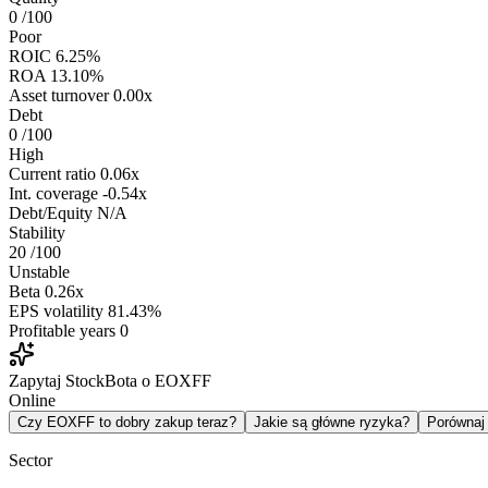
0
/100
Poor
ROIC
6.25%
ROA
13.10%
Asset turnover
0.00x
Debt
0
/100
High
Current ratio
0.06x
Int. coverage
-0.54x
Debt/Equity
N/A
Stability
20
/100
Unstable
Beta
0.26x
EPS volatility
81.43%
Profitable years
0
Zapytaj StockBota o EOXFF
Online
Czy EOXFF to dobry zakup teraz?
Jakie są główne ryzyka?
Porówna
Sector