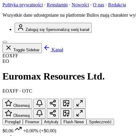
Polityka prywatności
·
Regulamin
·
Nowości
·
O nas
·
Redakcja
Wszystkie dane udostępniane na platformie Bulios mają charakter wy
Zaloguj się
Spersonalizuj swój kanał
Kanał
Toggle Sidebar
EOXFF
EO
Euromax Resources Ltd.
EOXFF · OTC
Obserwuj
Obserwuj
Przegląd
Finanse
Artykuły
Flash News
Społeczność
$0.06
+0.00%
(+$0.00)