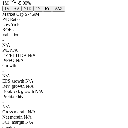
1M
-5.00%
1M
6M
YTD
1Y
5Y
MAX
Market Cap
$74.9M
P/E Ratio
-
Div. Yield
-
ROE
-
Valuation
-
N/A
P/E
N/A
EV/EBITDA
N/A
P/FFO
N/A
Growth
-
N/A
EPS growth
N/A
Rev. growth
N/A
Book val. growth
N/A
Profitability
-
N/A
Gross margin
N/A
Net margin
N/A
FCF margin
N/A
Quality