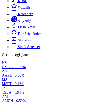
Kanał
Watchlist
Kalendarz
Artykuły
Flash News
Fair Price Index
StockBot
Stock Screener
Ostatnio oglądane
NV
NVDA
+1.09%
AA
AAPL
+0.60%
MS
MSFT
+0.16%
TS
TSLA
+1.94%
AM
AMZN
+0.59%