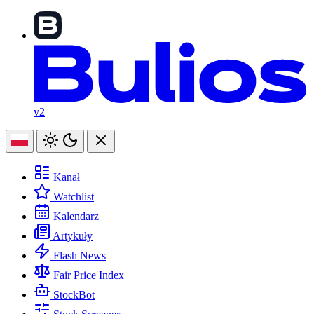
v2
Kanał
Watchlist
Kalendarz
Artykuły
Flash News
Fair Price Index
StockBot