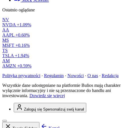
Stock Screener
Ostatnio oglądane
NV
NVDA
+1.09%
AA
AAPL
+0.60%
MS
MSFT
+0.16%
TS
TSLA
+1.94%
AM
AMZN
+0.59%
Polityka prywatności
·
Regulamin
·
Nowości
·
O nas
·
Redakcja
Wszystkie dane udostępniane na platformie Bulios mają charakter
wyłącznie informacyjny i nie są przeznaczone do handlu ani
inwestowania.
Dowiedz się więcej
Zaloguj się
Spersonalizuj swój kanał