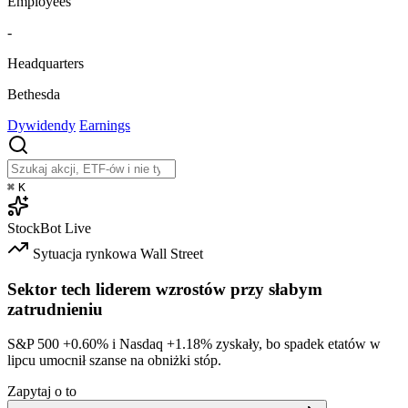
Employees
-
Headquarters
Bethesda
Dywidendy
Earnings
⌘
K
StockBot
Live
Sytuacja rynkowa
Wall Street
Sektor tech liderem wzrostów przy słabym
zatrudnieniu
S&P 500
+0.60%
i Nasdaq
+1.18%
zyskały, bo spadek etatów w
lipcu umocnił szanse na obniżki stóp.
Zapytaj o to