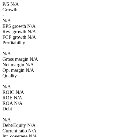
P/S
N/A
Growth
-
N/A
EPS growth
N/A
Rev. growth
N/A
FCF growth
N/A
Profitability
-
N/A
Gross margin
N/A
Net margin
N/A
Op. margin
N/A
Quality
-
N/A
ROIC
N/A
ROE
N/A
ROA
N/A
Debt
-
N/A
Debt/Equity
N/A
Current ratio
N/A
Int. coverage
N/A