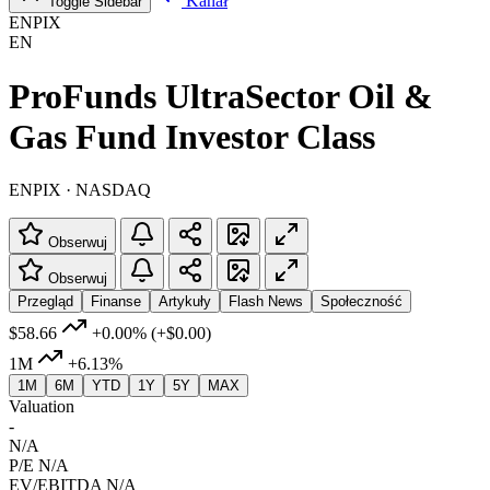
Kanał
Toggle Sidebar
ENPIX
EN
ProFunds UltraSector Oil &
Gas Fund Investor Class
ENPIX · NASDAQ
Obserwuj
Obserwuj
Przegląd
Finanse
Artykuły
Flash News
Społeczność
$58.66
+0.00%
(+$0.00)
1M
+6.13%
1M
6M
YTD
1Y
5Y
MAX
Valuation
-
N/A
P/E
N/A
EV/EBITDA
N/A