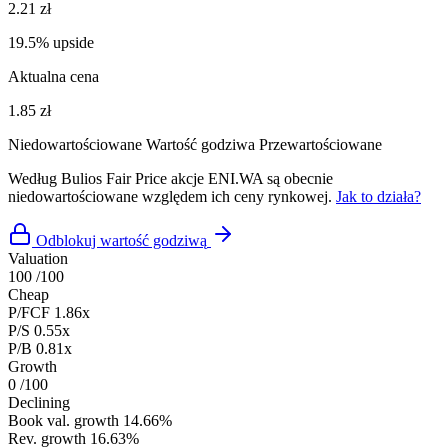
2.21 zł
19.5% upside
Aktualna cena
1.85 zł
Niedowartościowane
Wartość godziwa
Przewartościowane
Według Bulios Fair Price akcje ENI.WA są obecnie
niedowartościowane względem ich ceny rynkowej.
Jak to działa?
Odblokuj wartość godziwą
Valuation
100
/100
Cheap
P/FCF
1.86x
P/S
0.55x
P/B
0.81x
Growth
0
/100
Declining
Book val. growth
14.66%
Rev. growth
16.63%