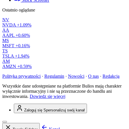
Stock Screener
Ostatnio oglądane
NV
NVDA
+1.09%
AA
AAPL
+0.60%
MS
MSFT
+0.16%
TS
TSLA
+1.94%
AM
AMZN
+0.59%
Polityka prywatności
·
Regulamin
·
Nowości
·
O nas
·
Redakcja
Wszystkie dane udostępniane na platformie Bulios mają charakter
wyłącznie informacyjny i nie są przeznaczone do handlu ani
inwestowania.
Dowiedz się więcej
Zaloguj się
Spersonalizuj swój kanał