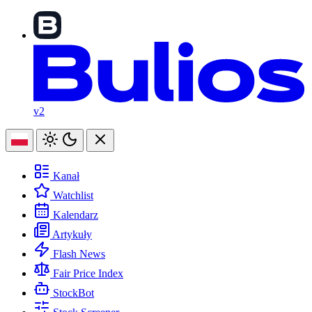
v2
Kanał
Watchlist
Kalendarz
Artykuły
Flash News
Fair Price Index
StockBot