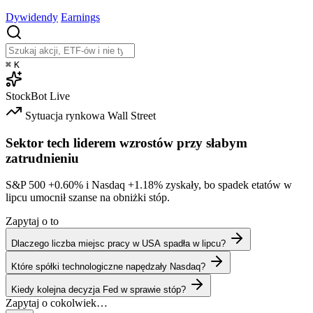
Dywidendy
Earnings
⌘
K
StockBot
Live
Sytuacja rynkowa
Wall Street
Sektor tech liderem wzrostów przy słabym
zatrudnieniu
S&P 500
+0.60%
i Nasdaq
+1.18%
zyskały, bo spadek etatów w
lipcu umocnił szanse na obniżki stóp.
Zapytaj o to
Dlaczego liczba miejsc pracy w USA spadła w lipcu?
Które spółki technologiczne napędzały Nasdaq?
Kiedy kolejna decyzja Fed w sprawie stóp?