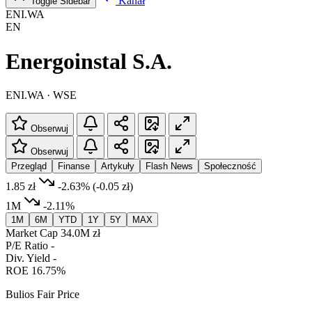
Kanał
Toggle Sidebar
ENI.WA
EN
Energoinstal S.A.
ENI.WA · WSE
Obserwuj
Obserwuj
Przegląd
Finanse
Artykuły
Flash News
Społeczność
1.85 zł
-2.63%
(-0.05 zł)
1M
-2.11%
1M
6M
YTD
1Y
5Y
MAX
Market Cap
34.0M zł
P/E Ratio
-
Div. Yield
-
ROE
16.75%
Bulios Fair Price