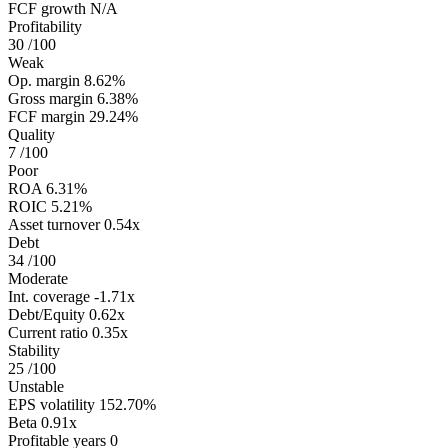
FCF growth
N/A
Profitability
30
/100
Weak
Op. margin
8.62%
Gross margin
6.38%
FCF margin
29.24%
Quality
7
/100
Poor
ROA
6.31%
ROIC
5.21%
Asset turnover
0.54x
Debt
34
/100
Moderate
Int. coverage
-1.71x
Debt/Equity
0.62x
Current ratio
0.35x
Stability
25
/100
Unstable
EPS volatility
152.70%
Beta
0.91x
Profitable years
0