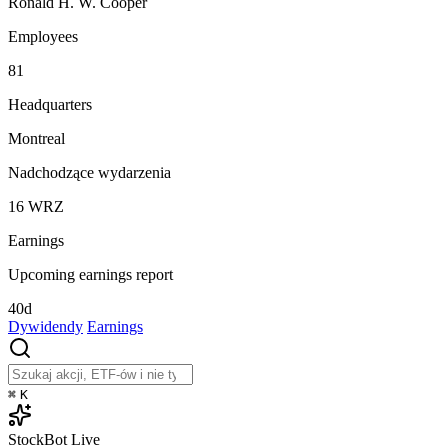
Ronald H. W. Cooper
Employees
81
Headquarters
Montreal
Nadchodzące wydarzenia
16
WRZ
Earnings
Upcoming earnings report
40d
Dywidendy
Earnings
⌘
K
StockBot
Live