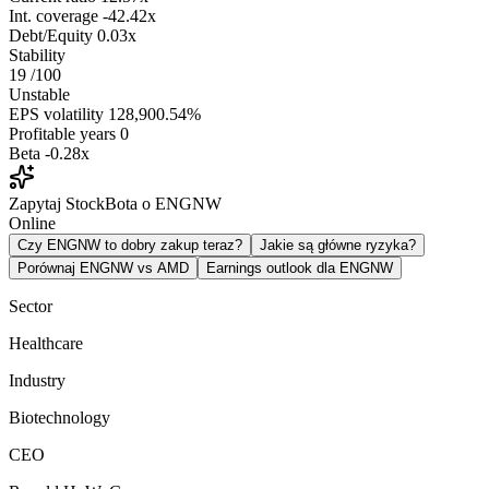
Int. coverage
-42.42x
Debt/Equity
0.03x
Stability
19
/100
Unstable
EPS volatility
128,900.54%
Profitable years
0
Beta
-0.28x
Zapytaj StockBota o ENGNW
Online
Czy ENGNW to dobry zakup teraz?
Jakie są główne ryzyka?
Porównaj ENGNW vs AMD
Earnings outlook dla ENGNW
Sector
Healthcare
Industry
Biotechnology
CEO