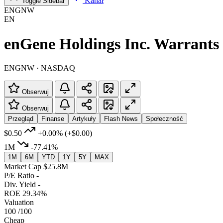
Kanał
Toggle Sidebar
ENGNW
EN
enGene Holdings Inc. Warrants
ENGNW · NASDAQ
Obserwuj
Obserwuj
Przegląd
Finanse
Artykuły
Flash News
Społeczność
$0.50
+0.00%
(+$0.00)
1M
-77.41%
1M
6M
YTD
1Y
5Y
MAX
Market Cap
$25.8M
P/E Ratio
-
Div. Yield
-
ROE
29.34%
Valuation
100
/100
Cheap