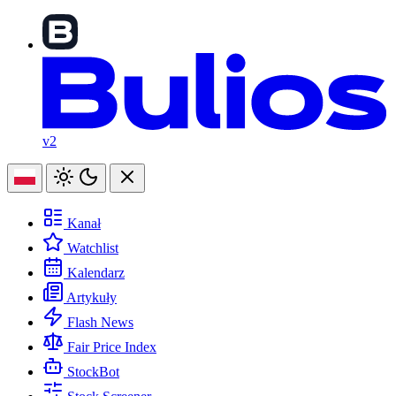
v2
Kanał
Watchlist
Kalendarz
Artykuły
Flash News
Fair Price Index
StockBot