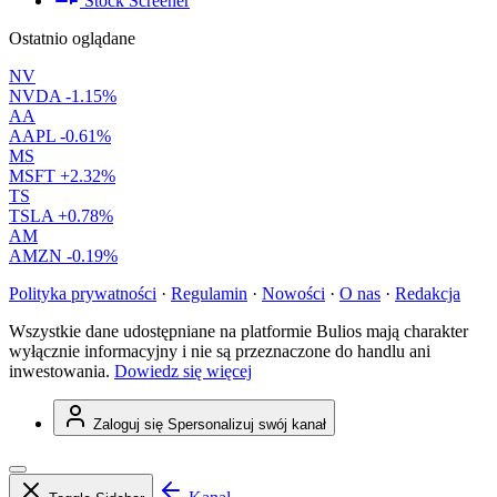
Stock Screener
Ostatnio oglądane
NV
NVDA
-1.15%
AA
AAPL
-0.61%
MS
MSFT
+2.32%
TS
TSLA
+0.78%
AM
AMZN
-0.19%
Polityka prywatności
·
Regulamin
·
Nowości
·
O nas
·
Redakcja
Wszystkie dane udostępniane na platformie Bulios mają charakter
wyłącznie informacyjny i nie są przeznaczone do handlu ani
inwestowania.
Dowiedz się więcej
Zaloguj się
Spersonalizuj swój kanał