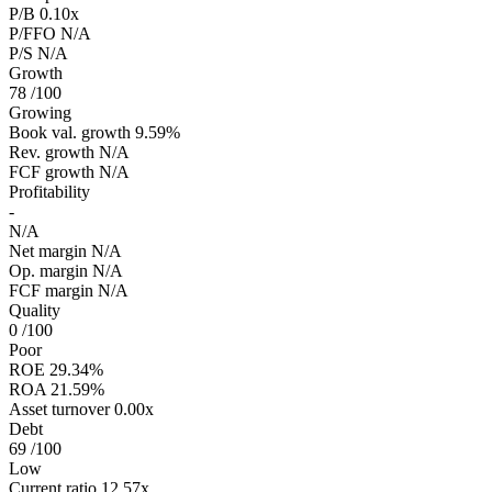
P/B
0.10x
P/FFO
N/A
P/S
N/A
Growth
78
/100
Growing
Book val. growth
9.59%
Rev. growth
N/A
FCF growth
N/A
Profitability
-
N/A
Net margin
N/A
Op. margin
N/A
FCF margin
N/A
Quality
0
/100
Poor
ROE
29.34%
ROA
21.59%
Asset turnover
0.00x
Debt
69
/100
Low
Current ratio
12.57x