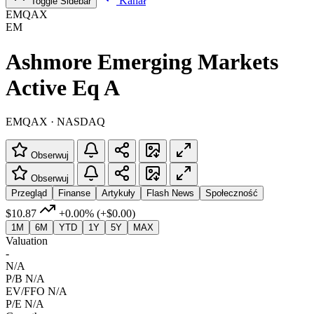
Kanał
Toggle Sidebar
EMQAX
EM
Ashmore Emerging Markets
Active Eq A
EMQAX · NASDAQ
Obserwuj
Obserwuj
Przegląd
Finanse
Artykuły
Flash News
Społeczność
$10.87
+0.00%
(+$0.00)
1M
6M
YTD
1Y
5Y
MAX
Valuation
-
N/A
P/B
N/A
EV/FFO
N/A
P/E
N/A