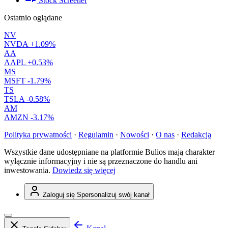
Stock Screener
Ostatnio oglądane
NV
NVDA
+1.09%
AA
AAPL
+0.53%
MS
MSFT
-1.79%
TS
TSLA
-0.58%
AM
AMZN
-3.17%
Polityka prywatności
·
Regulamin
·
Nowości
·
O nas
·
Redakcja
Wszystkie dane udostępniane na platformie Bulios mają charakter
wyłącznie informacyjny i nie są przeznaczone do handlu ani
inwestowania.
Dowiedz się więcej
Zaloguj się
Spersonalizuj swój kanał