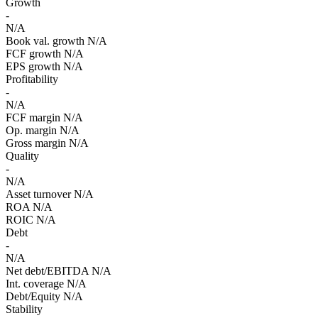
Growth
-
N/A
Book val. growth
N/A
FCF growth
N/A
EPS growth
N/A
Profitability
-
N/A
FCF margin
N/A
Op. margin
N/A
Gross margin
N/A
Quality
-
N/A
Asset turnover
N/A
ROA
N/A
ROIC
N/A
Debt
-
N/A
Net debt/EBITDA
N/A
Int. coverage
N/A
Debt/Equity
N/A
Stability