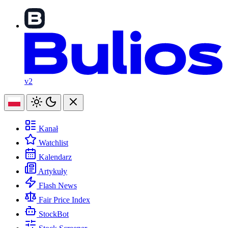
v2
Kanał
Watchlist
Kalendarz
Artykuły
Flash News
Fair Price Index
StockBot