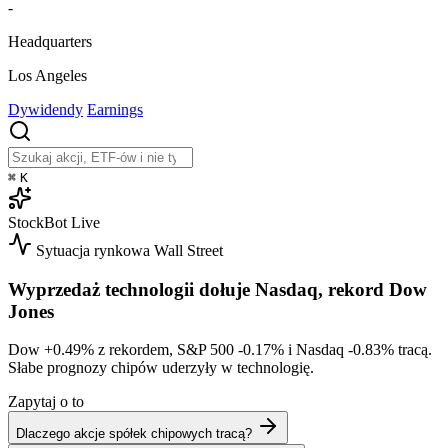
-
Headquarters
Los Angeles
Dywidendy
Earnings
⌘
K
StockBot
Live
Sytuacja rynkowa
Wall Street
Wyprzedaż technologii dołuje Nasdaq, rekord Dow
Jones
Dow
+0.49%
z rekordem, S&P 500
-0.17%
i Nasdaq
-0.83%
tracą.
Słabe prognozy chipów uderzyły w technologię.
Zapytaj o to
Dlaczego akcje spółek chipowych tracą?