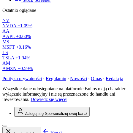
Stock Screener
Ostatnio oglądane
NV
NVDA
+1.09%
AA
AAPL
+0.60%
MS
MSFT
+0.16%
TS
TSLA
+1.94%
AM
AMZN
+0.59%
Polityka prywatności
·
Regulamin
·
Nowości
·
O nas
·
Redakcja
Wszystkie dane udostępniane na platformie Bulios mają charakter
wyłącznie informacyjny i nie są przeznaczone do handlu ani
inwestowania.
Dowiedz się więcej
Zaloguj się
Spersonalizuj swój kanał