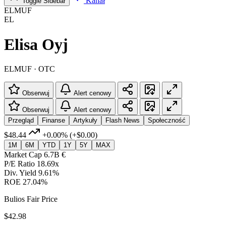
Kanał
Toggle Sidebar
ELMUF
EL
Elisa Oyj
ELMUF · OTC
Obserwuj
Alert cenowy
Obserwuj
Alert cenowy
Przegląd
Finanse
Artykuły
Flash News
Społeczność
$48.44
+0.00%
(+$0.00)
1M
6M
YTD
1Y
5Y
MAX
Market Cap
6.7B €
P/E Ratio
18.69x
Div. Yield
9.61%
ROE
27.04%
Bulios Fair Price
$42.98