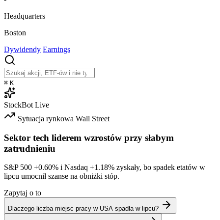
Headquarters
Boston
Dywidendy
Earnings
⌘
K
StockBot
Live
Sytuacja rynkowa
Wall Street
Sektor tech liderem wzrostów przy słabym
zatrudnieniu
S&P 500
+0.60%
i Nasdaq
+1.18%
zyskały, bo spadek etatów w
lipcu umocnił szanse na obniżki stóp.
Zapytaj o to
Dlaczego liczba miejsc pracy w USA spadła w lipcu?