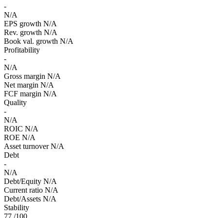
-
N/A
EPS growth
N/A
Rev. growth
N/A
Book val. growth
N/A
Profitability
-
N/A
Gross margin
N/A
Net margin
N/A
FCF margin
N/A
Quality
-
N/A
ROIC
N/A
ROE
N/A
Asset turnover
N/A
Debt
-
N/A
Debt/Equity
N/A
Current ratio
N/A
Debt/Assets
N/A
Stability
77
/100