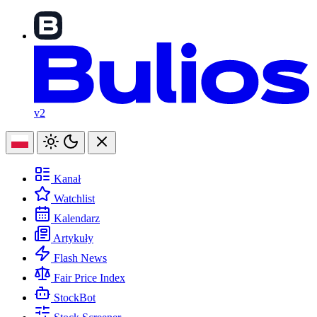
v2
Kanał
Watchlist
Kalendarz
Artykuły
Flash News
Fair Price Index
StockBot