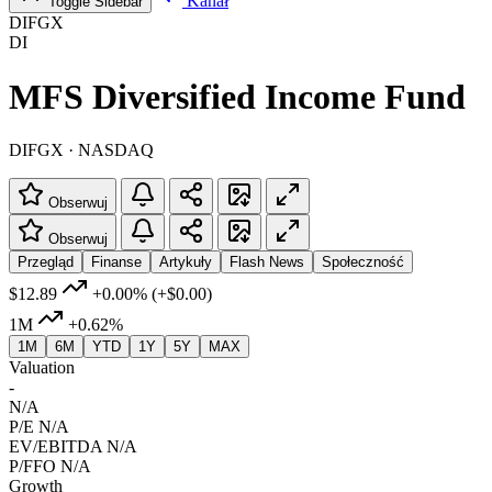
Kanał
Toggle Sidebar
DIFGX
DI
MFS Diversified Income Fund
DIFGX · NASDAQ
Obserwuj
Obserwuj
Przegląd
Finanse
Artykuły
Flash News
Społeczność
$12.89
+0.00%
(+$0.00)
1M
+0.62%
1M
6M
YTD
1Y
5Y
MAX
Valuation
-
N/A
P/E
N/A
EV/EBITDA
N/A
P/FFO
N/A
Growth