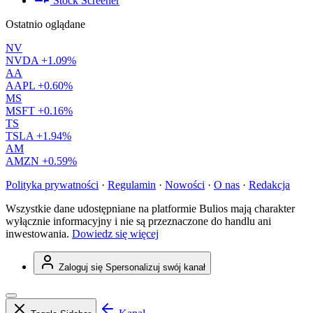
Stock Screener
Ostatnio oglądane
NV
NVDA
+1.09%
AA
AAPL
+0.60%
MS
MSFT
+0.16%
TS
TSLA
+1.94%
AM
AMZN
+0.59%
Polityka prywatności
·
Regulamin
·
Nowości
·
O nas
·
Redakcja
Wszystkie dane udostępniane na platformie Bulios mają charakter
wyłącznie informacyjny i nie są przeznaczone do handlu ani
inwestowania.
Dowiedz się więcej
Zaloguj się
Spersonalizuj swój kanał