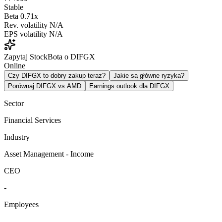
Stable
Beta
0.71x
Rev. volatility
N/A
EPS volatility
N/A
Zapytaj StockBota o DIFGX
Online
Czy DIFGX to dobry zakup teraz?
Jakie są główne ryzyka?
Porównaj DIFGX vs AMD
Earnings outlook dla DIFGX
Sector
Financial Services
Industry
Asset Management - Income
CEO
-
Employees
-