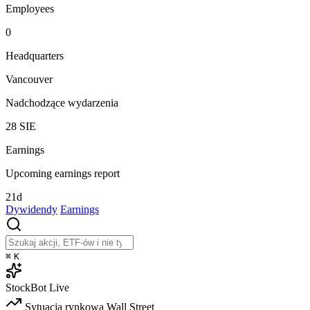
Employees
0
Headquarters
Vancouver
Nadchodzące wydarzenia
28
SIE
Earnings
Upcoming earnings report
21d
Dywidendy
Earnings
⌘
K
StockBot
Live
Sytuacja rynkowa
Wall Street