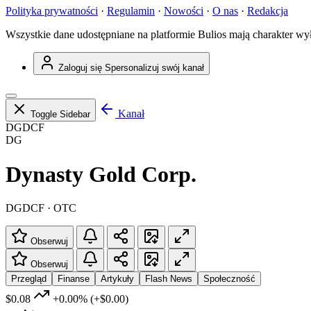
Polityka prywatności
·
Regulamin
·
Nowości
·
O nas
·
Redakcja
Wszystkie dane udostępniane na platformie Bulios mają charakter wy
Zaloguj się
Spersonalizuj swój kanał
Kanał
Toggle Sidebar
DGDCF
DG
Dynasty Gold Corp.
DGDCF · OTC
Obserwuj
Obserwuj
Przegląd
Finanse
Artykuły
Flash News
Społeczność
$0.08
+0.00%
(+$0.00)