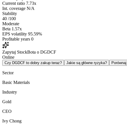
Current ratio
7.73x
Int. coverage
N/A
Stability
40
/100
Moderate
Beta
1.57x
EPS volatility
95.59%
Profitable years
0
Zapytaj StockBota o DGDCF
Online
Czy DGDCF to dobry zakup teraz?
Jakie są główne ryzyka?
Porówna
Sector
Basic Materials
Industry
Gold
CEO
Ivy Chong