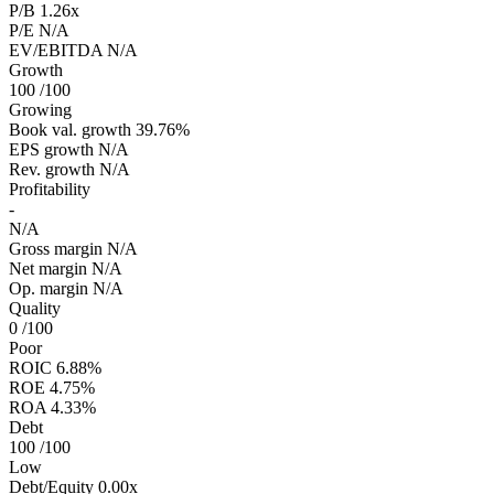
P/B
1.26x
P/E
N/A
EV/EBITDA
N/A
Growth
100
/100
Growing
Book val. growth
39.76%
EPS growth
N/A
Rev. growth
N/A
Profitability
-
N/A
Gross margin
N/A
Net margin
N/A
Op. margin
N/A
Quality
0
/100
Poor
ROIC
6.88%
ROE
4.75%
ROA
4.33%
Debt
100
/100
Low
Debt/Equity
0.00x