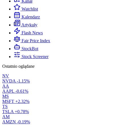
Kanał
Watchlist
Kalendarz
Artykuły
Flash News
Fair Price Index
StockBot
Stock Screener
Ostatnio oglądane
NV
NVDA
-1.15%
AA
AAPL
-0.61%
MS
MSFT
+2.32%
TS
TSLA
+0.78%
AM
AMZN
-0.19%