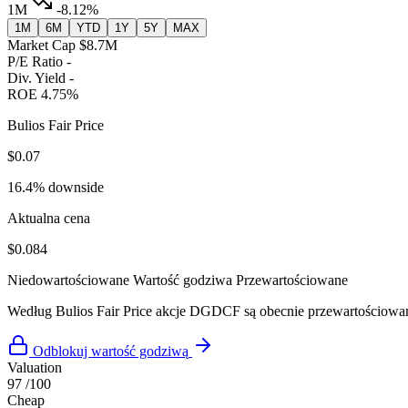
1M
-8.12%
1M
6M
YTD
1Y
5Y
MAX
Market Cap
$8.7M
P/E Ratio
-
Div. Yield
-
ROE
4.75%
Bulios Fair Price
$0.07
16.4% downside
Aktualna cena
$0.084
Niedowartościowane
Wartość godziwa
Przewartościowane
Według Bulios Fair Price akcje DGDCF są obecnie przewartościow
Odblokuj wartość godziwą
Valuation
97
/100
Cheap