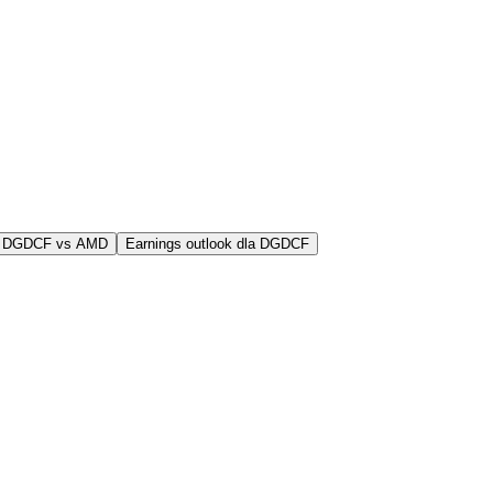
j DGDCF vs AMD
Earnings outlook dla DGDCF