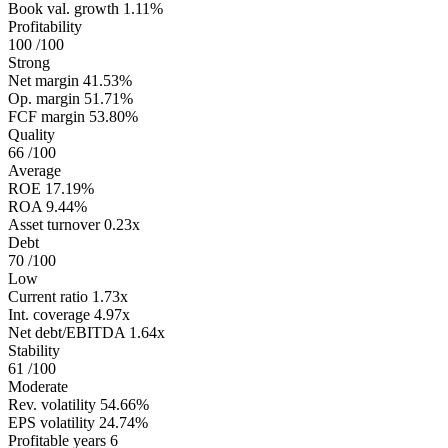
Book val. growth
1.11%
Profitability
100
/100
Strong
Net margin
41.53%
Op. margin
51.71%
FCF margin
53.80%
Quality
66
/100
Average
ROE
17.19%
ROA
9.44%
Asset turnover
0.23x
Debt
70
/100
Low
Current ratio
1.73x
Int. coverage
4.97x
Net debt/EBITDA
1.64x
Stability
61
/100
Moderate
Rev. volatility
54.66%
EPS volatility
24.74%
Profitable years
6