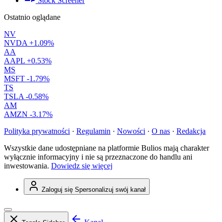
Stock Screener
Ostatnio oglądane
NV
NVDA
+1.09%
AA
AAPL
+0.53%
MS
MSFT
-1.79%
TS
TSLA
-0.58%
AM
AMZN
-3.17%
Polityka prywatności
·
Regulamin
·
Nowości
·
O nas
·
Redakcja
Wszystkie dane udostępniane na platformie Bulios mają charakter
wyłącznie informacyjny i nie są przeznaczone do handlu ani
inwestowania.
Dowiedz się więcej
Zaloguj się
Spersonalizuj swój kanał