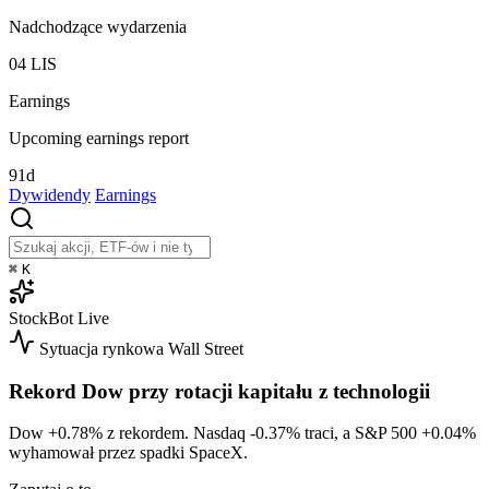
Nadchodzące wydarzenia
04
LIS
Earnings
Upcoming earnings report
91d
Dywidendy
Earnings
⌘
K
StockBot
Live
Sytuacja rynkowa
Wall Street
Rekord Dow przy rotacji kapitału z technologii
Dow
+0.78%
z rekordem. Nasdaq
-0.37%
traci, a S&P 500
+0.04%
wyhamował przez spadki SpaceX.