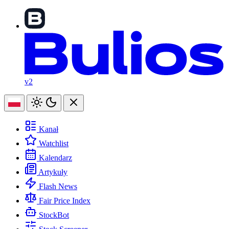
v2
Kanał
Watchlist
Kalendarz
Artykuły
Flash News
Fair Price Index
StockBot