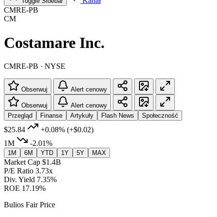
Kanał
Toggle Sidebar
CMRE-PB
CM
Costamare Inc.
CMRE-PB · NYSE
Obserwuj
Alert cenowy
Obserwuj
Alert cenowy
Przegląd
Finanse
Artykuły
Flash News
Społeczność
$25.84
+0.08%
(+$0.02)
1M
-2.01%
1M
6M
YTD
1Y
5Y
MAX
Market Cap
$1.4B
P/E Ratio
3.73x
Div. Yield
7.35%
ROE
17.19%
Bulios Fair Price