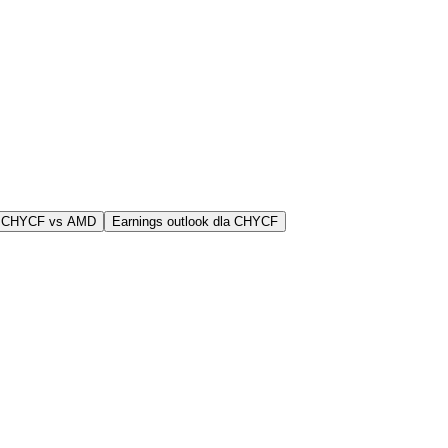
j CHYCF vs AMD
Earnings outlook dla CHYCF