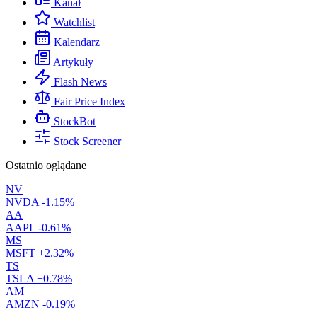
Kanał
Watchlist
Kalendarz
Artykuły
Flash News
Fair Price Index
StockBot
Stock Screener
Ostatnio oglądane
NV
NVDA
-1.15%
AA
AAPL
-0.61%
MS
MSFT
+2.32%
TS
TSLA
+0.78%
AM
AMZN
-0.19%