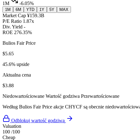
1M
-6.05%
1M
6M
YTD
1Y
5Y
MAX
Market Cap
¥159.3B
P/E Ratio
1.87x
Div. Yield
-
ROE
276.35%
Bulios Fair Price
$5.65
45.6% upside
Aktualna cena
$3.88
Niedowartościowane
Wartość godziwa
Przewartościowane
Według Bulios Fair Price akcje CHYCF są obecnie niedowartościo
Odblokuj wartość godziwą
Valuation
100
/100
Cheap