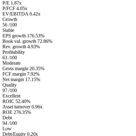
P/E
1.87x
P/FCF
4.05x
EV/EBITDA
0.42x
Growth
56
/100
Stable
EPS growth
176.53%
Book val. growth
72.86%
Rev. growth
4.93%
Profitability
63
/100
Moderate
Gross margin
20.35%
FCF margin
7.92%
Net margin
17.15%
Quality
97
/100
Excellent
ROIC
52.40%
Asset turnover
0.96x
ROE
276.35%
Debt
94
/100
Low
Debt/Equity
0.20x