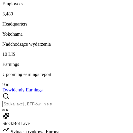
Employees
3,489
Headquarters
Yokohama
Nadchodzące wydarzenia
10
LIS
Earnings
Upcoming earnings report
95d
Dywidendy
Earnings
⌘
K
StockBot
Live
Sytuacja rynkowa
Europa