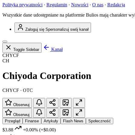
Polityka prywatności
·
Regulamin
·
Nowości
·
O nas
·
Redakcja
Wszystkie dane udostępniane na platformie Bulios mają charakter wy
Zaloguj się
Spersonalizuj swój kanał
Kanał
Toggle Sidebar
CHYCF
CH
Chiyoda Corporation
CHYCF · OTC
Obserwuj
Obserwuj
Przegląd
Finanse
Artykuły
Flash News
Społeczność
$3.88
+0.00%
(+$0.00)