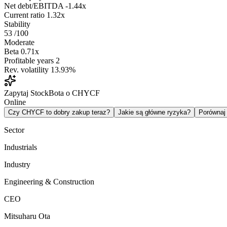
Net debt/EBITDA
-1.44x
Current ratio
1.32x
Stability
53
/100
Moderate
Beta
0.71x
Profitable years
2
Rev. volatility
13.93%
Zapytaj StockBota o CHYCF
Online
Czy CHYCF to dobry zakup teraz?
Jakie są główne ryzyka?
Porówna
Sector
Industrials
Industry
Engineering & Construction
CEO
Mitsuharu Ota