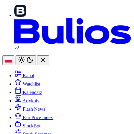
v2
Kanał
Watchlist
Kalendarz
Artykuły
Flash News
Fair Price Index
StockBot