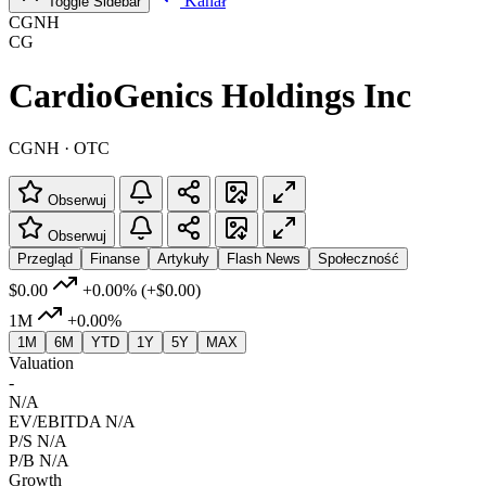
Kanał
Toggle Sidebar
CGNH
CG
CardioGenics Holdings Inc
CGNH · OTC
Obserwuj
Obserwuj
Przegląd
Finanse
Artykuły
Flash News
Społeczność
$0.00
+0.00%
(+$0.00)
1M
+0.00%
1M
6M
YTD
1Y
5Y
MAX
Valuation
-
N/A
EV/EBITDA
N/A
P/S
N/A
P/B
N/A
Growth