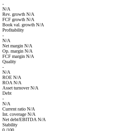
-
N/A
Rev. growth
N/A
FCF growth
N/A
Book val. growth
N/A
Profitability
-
N/A
Net margin
N/A
Op. margin
N/A
FCF margin
N/A
Quality
-
N/A
ROE
N/A
ROA
N/A
Asset turnover
N/A
Debt
-
N/A
Current ratio
N/A
Int. coverage
N/A
Net debt/EBITDA
N/A
Stability
0
/100