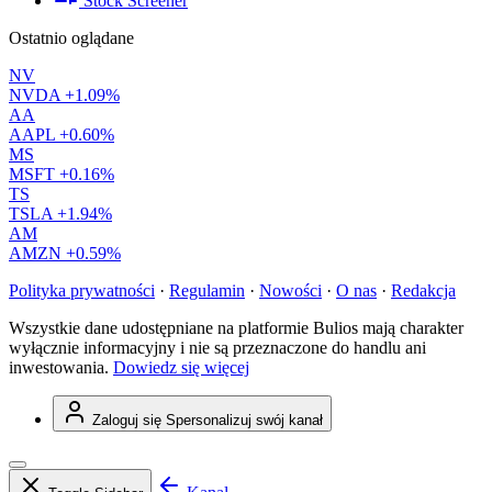
Stock Screener
Ostatnio oglądane
NV
NVDA
+1.09%
AA
AAPL
+0.60%
MS
MSFT
+0.16%
TS
TSLA
+1.94%
AM
AMZN
+0.59%
Polityka prywatności
·
Regulamin
·
Nowości
·
O nas
·
Redakcja
Wszystkie dane udostępniane na platformie Bulios mają charakter
wyłącznie informacyjny i nie są przeznaczone do handlu ani
inwestowania.
Dowiedz się więcej
Zaloguj się
Spersonalizuj swój kanał