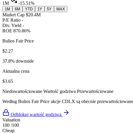
1M
-15.51%
1M
6M
YTD
1Y
5Y
MAX
Market Cap
$20.4M
P/E Ratio
-
Div. Yield
-
ROE
870.86%
Bulios Fair Price
$2.27
37.8% downside
Aktualna cena
$3.65
Niedowartościowane
Wartość godziwa
Przewartościowane
Według Bulios Fair Price akcje CDLX są obecnie przewartościowan
Odblokuj wartość godziwą
Valuation
100
/100
Cheap