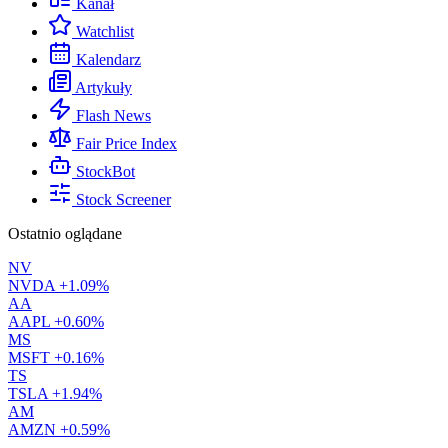
Kanał
Watchlist
Kalendarz
Artykuły
Flash News
Fair Price Index
StockBot
Stock Screener
Ostatnio oglądane
NV
NVDA
+1.09%
AA
AAPL
+0.60%
MS
MSFT
+0.16%
TS
TSLA
+1.94%
AM
AMZN
+0.59%