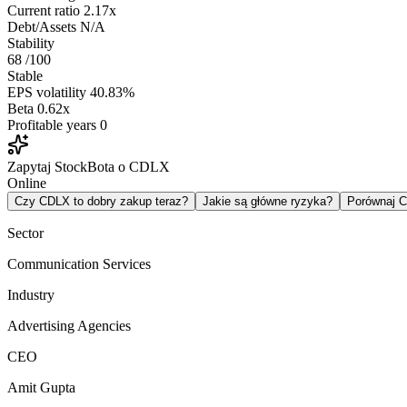
Current ratio
2.17x
Debt/Assets
N/A
Stability
68
/100
Stable
EPS volatility
40.83%
Beta
0.62x
Profitable years
0
Zapytaj StockBota o CDLX
Online
Czy CDLX to dobry zakup teraz?
Jakie są główne ryzyka?
Porównaj 
Sector
Communication Services
Industry
Advertising Agencies
CEO
Amit Gupta