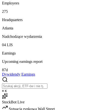
Employees
275
Headquarters
Atlanta
Nadchodzące wydarzenia
04
LIS
Earnings
Upcoming earnings report
87d
Dywidendy
Earnings
⌘
K
StockBot
Live
Sytuacja rynkowa
Wall Street