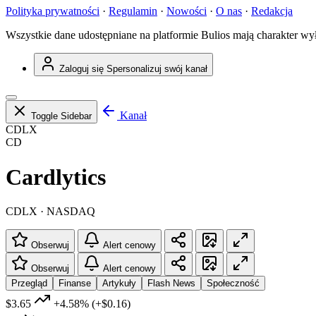
Polityka prywatności
·
Regulamin
·
Nowości
·
O nas
·
Redakcja
Wszystkie dane udostępniane na platformie Bulios mają charakter wy
Zaloguj się
Spersonalizuj swój kanał
Kanał
Toggle Sidebar
CDLX
CD
Cardlytics
CDLX · NASDAQ
Obserwuj
Alert cenowy
Obserwuj
Alert cenowy
Przegląd
Finanse
Artykuły
Flash News
Społeczność
$3.65
+4.58%
(+$0.16)