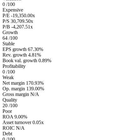
0
/100
Expensive
P/E
-19,350.00x
P/S
30,709.50x
P/B
-4,207.51x
Growth
64
/100
Stable
EPS growth
67.30%
Rev. growth
4.81%
Book val. growth
0.89%
Profitability
0
/100
Weak
Net margin
170.93%
Op. margin
139.00%
Gross margin
N/A
Quality
20
/100
Poor
ROA
9.00%
Asset turnover
0.05x
ROIC
N/A
Debt
0
/100