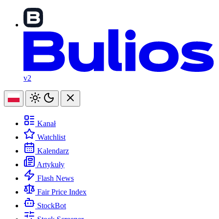
v2
Kanał
Watchlist
Kalendarz
Artykuły
Flash News
Fair Price Index
StockBot