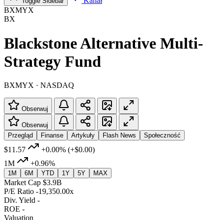
Kanał
Toggle Sidebar
BXMYX
BX
Blackstone Alternative Multi-
Strategy Fund
BXMYX · NASDAQ
Obserwuj
Obserwuj
Przegląd
Finanse
Artykuły
Flash News
Społeczność
$11.57
+0.00%
(+$0.00)
1M
+0.96%
1M
6M
YTD
1Y
5Y
MAX
Market Cap
$3.9B
P/E Ratio
-19,350.00x
Div. Yield
-
ROE
-
Valuation