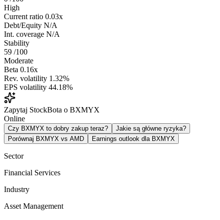
High
Current ratio
0.03x
Debt/Equity
N/A
Int. coverage
N/A
Stability
59
/100
Moderate
Beta
0.16x
Rev. volatility
1.32%
EPS volatility
44.18%
Zapytaj StockBota o BXMYX
Online
Czy BXMYX to dobry zakup teraz?
Jakie są główne ryzyka?
Porównaj BXMYX vs AMD
Earnings outlook dla BXMYX
Sector
Financial Services
Industry
Asset Management