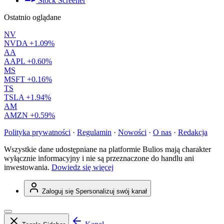
Stock Screener
Ostatnio oglądane
NV
NVDA
+1.09%
AA
AAPL
+0.60%
MS
MSFT
+0.16%
TS
TSLA
+1.94%
AM
AMZN
+0.59%
Polityka prywatności
·
Regulamin
·
Nowości
·
O nas
·
Redakcja
Wszystkie dane udostępniane na platformie Bulios mają charakter
wyłącznie informacyjny i nie są przeznaczone do handlu ani
inwestowania.
Dowiedz się więcej
Zaloguj się
Spersonalizuj swój kanał