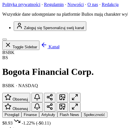
Polityka prywatności
·
Regulamin
·
Nowości
·
O nas
·
Redakcja
Wszystkie dane udostępniane na platformie Bulios mają charakter wy
Zaloguj się
Spersonalizuj swój kanał
Kanał
Toggle Sidebar
BSBK
BS
Bogota Financial Corp.
BSBK · NASDAQ
Obserwuj
Obserwuj
Przegląd
Finanse
Artykuły
Flash News
Społeczność
$8.93
-1.22%
(-$0.11)