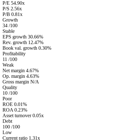
P/E
54.90x
P/S
2.56x
P/B
0.81x
Growth
34
/100
Stable
EPS growth
30.66%
Rev. growth
12.47%
Book val. growth
0.30%
Profitability
11
/100
Weak
Net margin
4.67%
Op. margin
4.63%
Gross margin
N/A
Quality
10
/100
Poor
ROE
0.01%
ROA
0.23%
Asset turnover
0.05x
Debt
100
/100
Low
Current ratio
1.31x