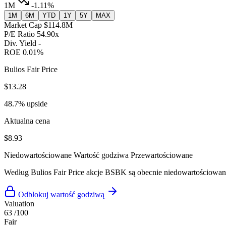
1M
-1.11%
1M
6M
YTD
1Y
5Y
MAX
Market Cap
$114.8M
P/E Ratio
54.90x
Div. Yield
-
ROE
0.01%
Bulios Fair Price
$13.28
48.7% upside
Aktualna cena
$8.93
Niedowartościowane
Wartość godziwa
Przewartościowane
Według Bulios Fair Price akcje BSBK są obecnie niedowartościowa
Odblokuj wartość godziwą
Valuation
63
/100
Fair