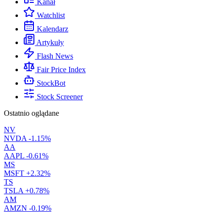
Kanał
Watchlist
Kalendarz
Artykuły
Flash News
Fair Price Index
StockBot
Stock Screener
Ostatnio oglądane
NV
NVDA
-1.15%
AA
AAPL
-0.61%
MS
MSFT
+2.32%
TS
TSLA
+0.78%
AM
AMZN
-0.19%