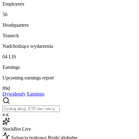
Employees
56
Headquarters
Teaneck
Nadchodzące wydarzenia
04
LIS
Earnings
Upcoming earnings report
89d
Dywidendy
Earnings
⌘
K
StockBot
Live
Sytuacja rynkowa
Rynki globalne