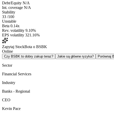
Debt/Equity
N/A
Int. coverage
N/A
Stability
33
/100
Unstable
Beta
0.14x
Rev. volatility
9.10%
EPS volatility
321.16%
Zapytaj StockBota o BSBK
Online
Czy BSBK to dobry zakup teraz?
Jakie są główne ryzyka?
Porównaj
Sector
Financial Services
Industry
Banks - Regional
CEO
Kevin Pace