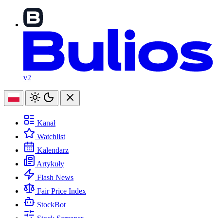
v2
Kanał
Watchlist
Kalendarz
Artykuły
Flash News
Fair Price Index
StockBot