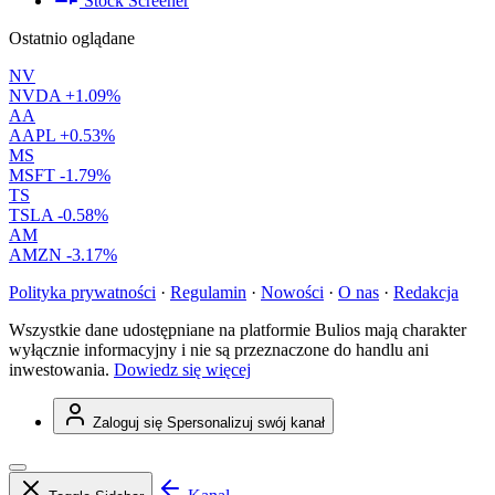
Stock Screener
Ostatnio oglądane
NV
NVDA
+1.09%
AA
AAPL
+0.53%
MS
MSFT
-1.79%
TS
TSLA
-0.58%
AM
AMZN
-3.17%
Polityka prywatności
·
Regulamin
·
Nowości
·
O nas
·
Redakcja
Wszystkie dane udostępniane na platformie Bulios mają charakter
wyłącznie informacyjny i nie są przeznaczone do handlu ani
inwestowania.
Dowiedz się więcej
Zaloguj się
Spersonalizuj swój kanał