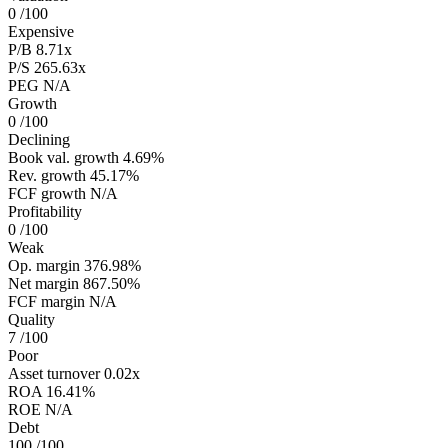
0
/100
Expensive
P/B
8.71x
P/S
265.63x
PEG
N/A
Growth
0
/100
Declining
Book val. growth
4.69%
Rev. growth
45.17%
FCF growth
N/A
Profitability
0
/100
Weak
Op. margin
376.98%
Net margin
867.50%
FCF margin
N/A
Quality
7
/100
Poor
Asset turnover
0.02x
ROA
16.41%
ROE
N/A
Debt
100
/100