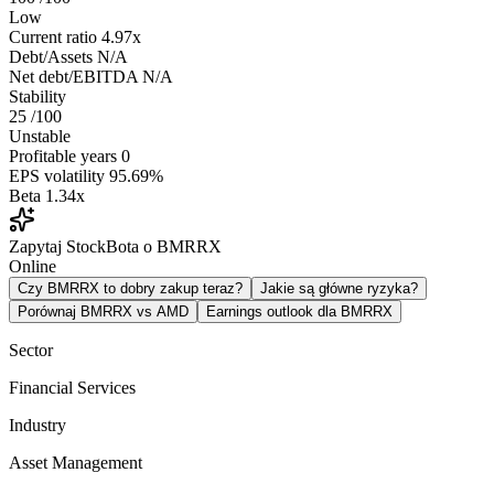
Low
Current ratio
4.97x
Debt/Assets
N/A
Net debt/EBITDA
N/A
Stability
25
/100
Unstable
Profitable years
0
EPS volatility
95.69%
Beta
1.34x
Zapytaj StockBota o BMRRX
Online
Czy BMRRX to dobry zakup teraz?
Jakie są główne ryzyka?
Porównaj BMRRX vs AMD
Earnings outlook dla BMRRX
Sector
Financial Services
Industry
Asset Management