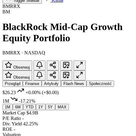
Kanał
Toggle Sidebar
BMRRX
BM
BlackRock Mid-Cap Growth
Equity Portfolio
BMRRX · NASDAQ
Obserwuj
Obserwuj
Przegląd
Finanse
Artykuły
Flash News
Społeczność
$26.23
+0.00%
(+$0.00)
1M
-17.21%
1M
6M
YTD
1Y
5Y
MAX
Market Cap
$4.9B
P/E Ratio
-
Div. Yield
42.25%
ROE
-
Valuation