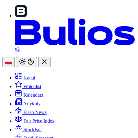
v2
Kanał
Watchlist
Kalendarz
Artykuły
Flash News
Fair Price Index
StockBot