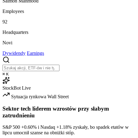
Salmon Mahmood
Employees
92
Headquarters
Novi
Dywidendy
Earnings
⌘
K
StockBot
Live
Sytuacja rynkowa
Wall Street
Sektor tech liderem wzrostów przy słabym
zatrudnieniu
S&P 500
+0.60%
i Nasdaq
+1.18%
zyskały, bo spadek etatów w
lipcu umocnił szanse na obniżki stóp.