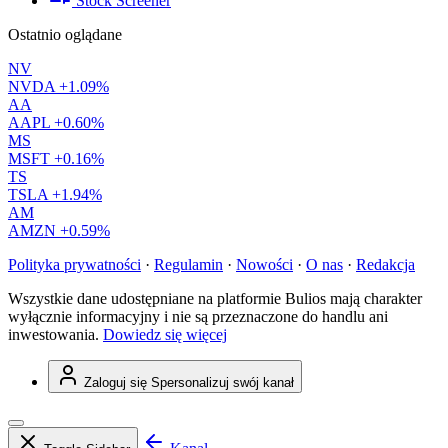
Stock Screener
Ostatnio oglądane
NV
NVDA
+1.09%
AA
AAPL
+0.60%
MS
MSFT
+0.16%
TS
TSLA
+1.94%
AM
AMZN
+0.59%
Polityka prywatności
·
Regulamin
·
Nowości
·
O nas
·
Redakcja
Wszystkie dane udostępniane na platformie Bulios mają charakter
wyłącznie informacyjny i nie są przeznaczone do handlu ani
inwestowania.
Dowiedz się więcej
Zaloguj się
Spersonalizuj swój kanał