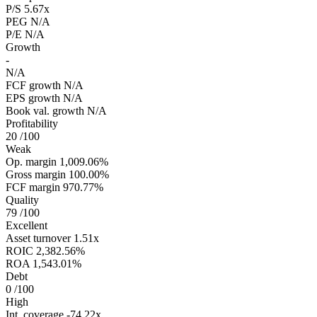
P/S
5.67x
PEG
N/A
P/E
N/A
Growth
-
N/A
FCF growth
N/A
EPS growth
N/A
Book val. growth
N/A
Profitability
20
/100
Weak
Op. margin
1,009.06%
Gross margin
100.00%
FCF margin
970.77%
Quality
79
/100
Excellent
Asset turnover
1.51x
ROIC
2,382.56%
ROA
1,543.01%
Debt
0
/100
High
Int. coverage
-74.22x