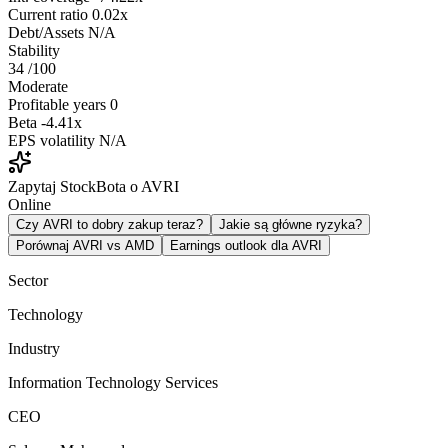
Current ratio
0.02x
Debt/Assets
N/A
Stability
34
/100
Moderate
Profitable years
0
Beta
-4.41x
EPS volatility
N/A
Zapytaj StockBota o AVRI
Online
Czy AVRI to dobry zakup teraz?
Jakie są główne ryzyka?
Porównaj AVRI vs AMD
Earnings outlook dla AVRI
Sector
Technology
Industry
Information Technology Services
CEO