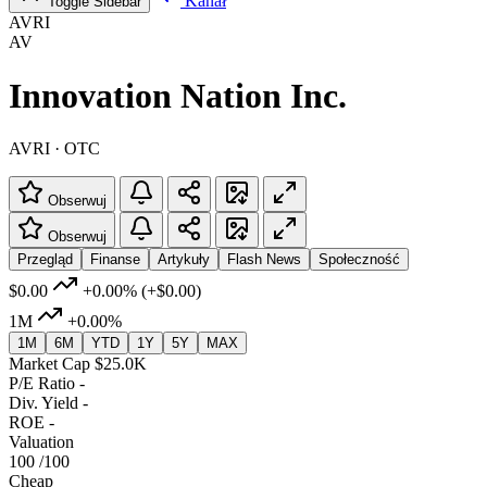
Kanał
Toggle Sidebar
AVRI
AV
Innovation Nation Inc.
AVRI · OTC
Obserwuj
Obserwuj
Przegląd
Finanse
Artykuły
Flash News
Społeczność
$0.00
+0.00%
(+$0.00)
1M
+0.00%
1M
6M
YTD
1Y
5Y
MAX
Market Cap
$25.0K
P/E Ratio
-
Div. Yield
-
ROE
-
Valuation
100
/100
Cheap