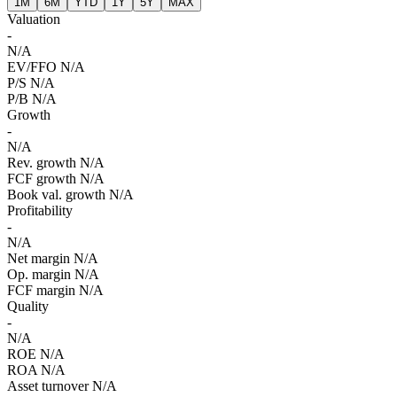
1M
6M
YTD
1Y
5Y
MAX
Valuation
-
N/A
EV/FFO
N/A
P/S
N/A
P/B
N/A
Growth
-
N/A
Rev. growth
N/A
FCF growth
N/A
Book val. growth
N/A
Profitability
-
N/A
Net margin
N/A
Op. margin
N/A
FCF margin
N/A
Quality
-
N/A
ROE
N/A
ROA
N/A
Asset turnover
N/A