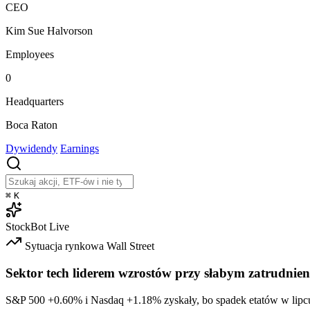
CEO
Kim Sue Halvorson
Employees
0
Headquarters
Boca Raton
Dywidendy
Earnings
⌘
K
StockBot
Live
Sytuacja rynkowa
Wall Street
Sektor tech liderem wzrostów przy słabym zatrudnien
S&P 500
+0.60%
i Nasdaq
+1.18%
zyskały, bo spadek etatów w lipc