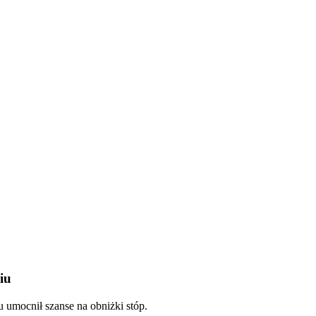
iu
u umocnił szanse na obniżki stóp.