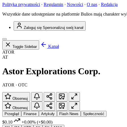
Polityka prywatności
·
Regulamin
·
Nowości
·
O nas
·
Redakcja
Wszystkie dane udostępniane na platformie Bulios mają charakter wy
Zaloguj się
Spersonalizuj swój kanał
Kanał
Toggle Sidebar
ATOR
AT
Astor Explorations Corp.
ATOR · OTC
Obserwuj
Obserwuj
Przegląd
Finanse
Artykuły
Flash News
Społeczność
$0.10
+0.00%
(+$0.00)