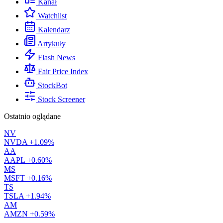
Kanał
Watchlist
Kalendarz
Artykuły
Flash News
Fair Price Index
StockBot
Stock Screener
Ostatnio oglądane
NV
NVDA
+1.09%
AA
AAPL
+0.60%
MS
MSFT
+0.16%
TS
TSLA
+1.94%
AM
AMZN
+0.59%