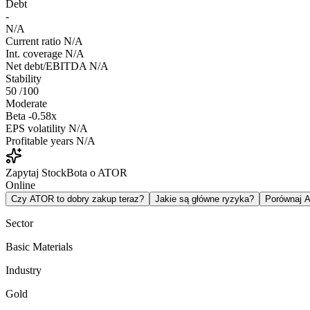
Debt
-
N/A
Current ratio
N/A
Int. coverage
N/A
Net debt/EBITDA
N/A
Stability
50
/100
Moderate
Beta
-0.58x
EPS volatility
N/A
Profitable years
N/A
Zapytaj StockBota o ATOR
Online
Czy ATOR to dobry zakup teraz?
Jakie są główne ryzyka?
Porównaj 
Sector
Basic Materials
Industry
Gold